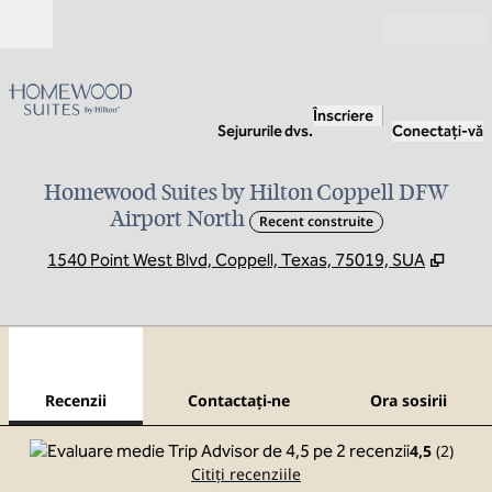
Salt la conținut
Deschide
Înscriere
Sejururile dvs.
Conectați-vă
Homewood Suites by Hilton Coppell DFW
Airport North
Recent construite
,
Desch
1540 Point West Blvd, Coppell, Texas, 75019, SUA
1
/
8
imaginea anterioară
imag
1 din 8
Contactaţi-ne
Recenzii
Contactaţi-ne
Ora sosirii
4,5
(
2
)
Citiți recenziile