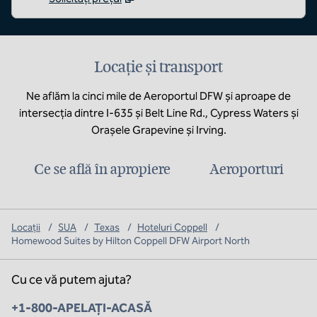
Locație și transport
Ne aflăm la cinci mile de Aeroportul DFW și aproape de
intersecția dintre I-635 și Belt Line Rd., Cypress Waters și
Orașele Grapevine și Irving.
Ce se află în apropiere
Aeroporturi
Locații
/
SUA
/
Texas
/
Hoteluri Coppell
/
Homewood Suites by Hilton Coppell DFW Airport North
Cu ce vă putem ajuta?
Telefon:
+1-800-APELAȚI-ACASĂ