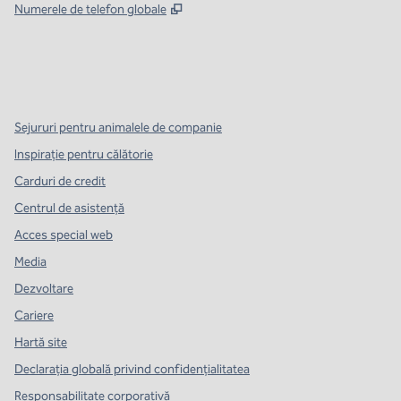
,
Deschide o filă nouă
Numerele de telefon globale
x
facebook
instagram
,
Deschide o filă nouă
,
Deschide o filă nouă
,
Deschide o filă nouă
Sejururi pentru animalele de companie
Inspirație pentru călătorie
Carduri de credit
Centrul de asistență
Acces special web
Media
Dezvoltare
Cariere
Hartă site
Declarația globală privind confidenţialitatea
Responsabilitate corporativă