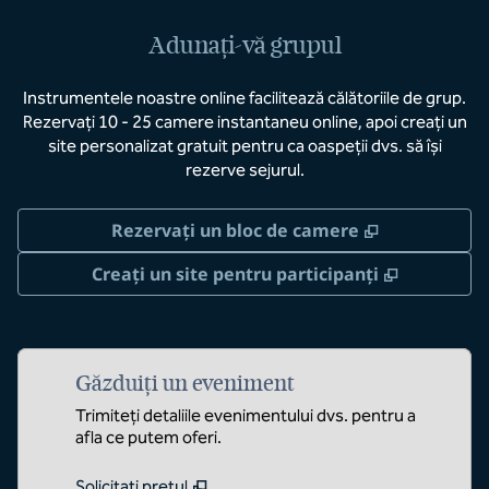
Adunați-vă grupul
Instrumentele noastre online facilitează călătoriile de grup.
Rezervați 10 - 25 camere instantaneu online, apoi creați un
site personalizat gratuit pentru ca oaspeții dvs. să își
rezerve sejurul.
,
Deschide o 
Rezervați un bloc de camere
,
Deschide 
Creați un site pentru participanți
Găzduiți un eveniment
Trimiteți detaliile evenimentului dvs. pentru a
afla ce putem oferi.
Solicitați prețul