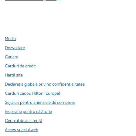
x
facebook
instagram
,
Deschide o filă nouă
,
Deschide o filă nouă
,
Deschide o filă nouă
Media
Dezvoltare
Cariere
Carduri de credit
Hartă site
Declarația globală privind confidenţialitatea
Carduri cadou Hilton (Europa)
Sejururi pentru animalele de companie
Inspirație pentru călătorie
Centrul de asistență
Acces special web