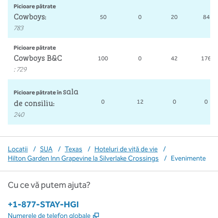
Picioare pătrate
Cowboys
50
0
20
84
:
783
Picioare pătrate
Cowboys B&C
100
0
42
176
:
729
sala
Picioare pătrate în
de consiliu
0
12
0
0
:
240
Locații
/
SUA
/
Texas
/
Hoteluri de viță de vie
/
Hilton Garden Inn Grapevine la Silverlake Crossings
/
Evenimente
Cu ce vă putem ajuta?
Telefon:
+1-877-STAY-HGI
,
Deschide o filă nouă
Numerele de telefon globale