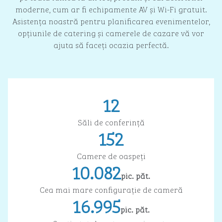
moderne, cum ar fi echipamente AV și Wi-Fi gratuit.
Asistența noastră pentru planificarea evenimentelor,
opțiunile de catering și camerele de cazare vă vor
ajuta să faceți ocazia perfectă.
12
Săli de conferință
152
Camere de oaspeţi
10.082
pic. păt.
Picioare pătrate
Cea mai mare configurație de cameră
16.995
pic. păt.
Picioare pătrate