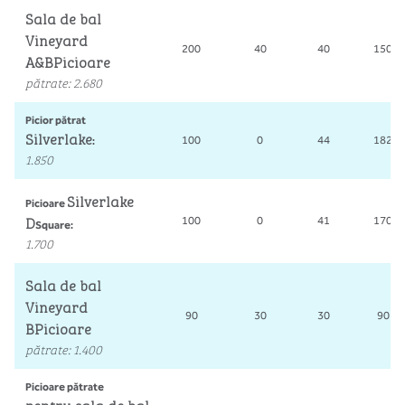
Sala de bal
Vineyard
200
40
40
150
A&BPicioare
pătrate
:
2.680
Picior pătrat
Silverlake
100
0
44
182
:
1.850
Silverlake
Picioare
D
100
0
41
170
Square:
1.700
Sala de bal
Vineyard
90
30
30
90
BPicioare
pătrate
:
1.400
Picioare pătrate