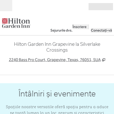
Salt la conținut
Deschide
Înscriere
Sejururile dvs.
Conectați-vă
Hilton Garden Inn Grapevine la Silverlake
Crossings
,
Desc
2240 Bass Pro Court, Grapevine, Texas, 76051, SUA
1
/
4
imaginea anterioară
imag
1 din 4
Întâlniri și evenimente
Spațiile noastre versatile oferă spațiu pentru a aduce
pe toată lumea la un loc, precum și caracteristici