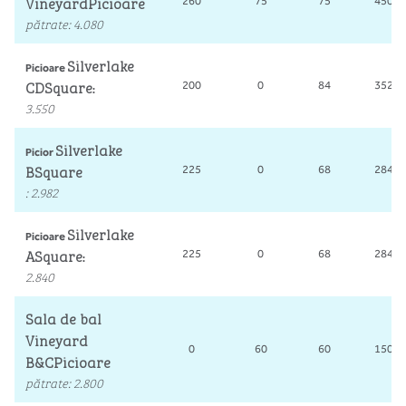
VineyardPicioare
260
75
75
450
pătrate
:
4.080
Silverlake
Picioare
CDSquare
200
0
84
352
:
3.550
Silverlake
Picior
BSquare
225
0
68
284
:
2.982
Silverlake
Picioare
ASquare
225
0
68
284
:
2.840
Sala de bal
Vineyard
0
60
60
150
B&CPicioare
pătrate
:
2.800