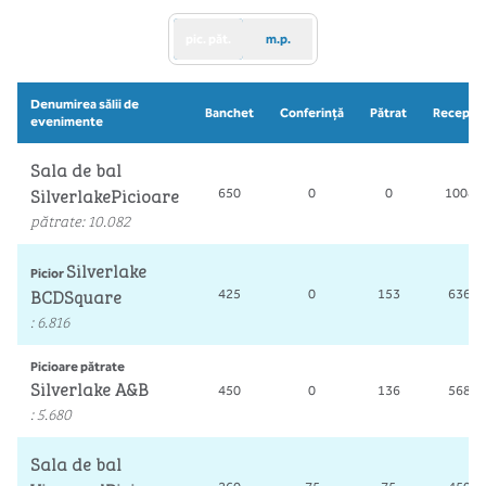
pic. păt.
m.p.
Denumirea sălii de
Banchet
Conferință
Pătrat
Recepţie
evenimente
Sala de bal
SilverlakePicioare
650
0
0
1008
pătrate
:
10.082
Silverlake
Picior
BCDSquare
425
0
153
636
:
6.816
Picioare pătrate
Silverlake A&B
450
0
136
568
:
5.680
Sala de bal