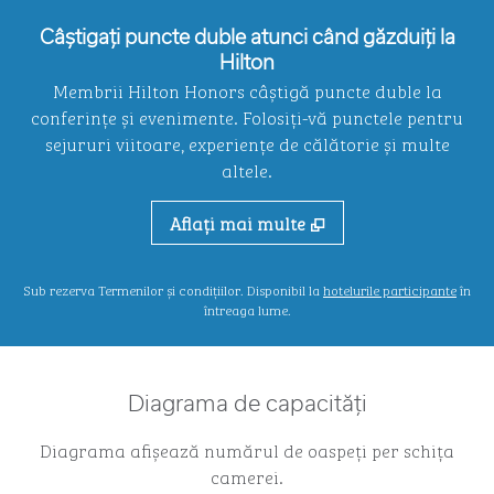
Câștigați puncte duble atunci când găzduiți la
Hilton
Membrii Hilton Honors câștigă puncte duble la
conferințe și evenimente. Folosiți-vă punctele pentru
sejururi viitoare, experiențe de călătorie și multe
altele.
Aflaţi mai multe
,
desch
Sub rezerva Termenilor și condițiilor. Disponibil la
hotelurile participante
în
întreaga lume.
Diagrama de capacități
Diagrama afișează numărul de oaspeți per schița
camerei.