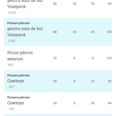
pentru sala de bal
90
30
30
90
Vineyard
:
1.400
Picioare pătrate
pentru sala de bal
80
25
25
100
Vineyard
:
1.280
Picior pătrat
exterior
70
0
0
120
:
900
Picioare pătrate
Cowboys
50
0
22
92
:
837
Picioare pătrate
Cowboys
50
0
20
84
:
783