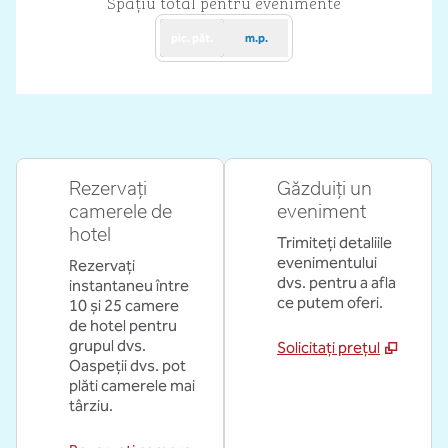
Spațiu total pentru evenimente
pic. păt.
m.p.
Rezervați
Găzduiți un
camerele de
eveniment
hotel
Trimiteți detaliile
evenimentului
Rezervați
dvs. pentru a afla
instantaneu între
ce putem oferi.
10 și 25 camere
de hotel pentru
grupul dvs.
Solicitați prețul
Oaspeții dvs. pot
plăti camerele mai
târziu.