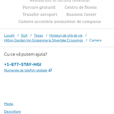
Parcare gratuită
Centru de fitness
Transfer aeroport
Business Center
Camere accesibile animalelor de companie
Locații
/
SUA
/
Texas
/
Hoteluri de viță de vie
/
Hilton Garden Inn Grapevine la Silverlake Crossings
/
Camere
Cu ce vă putem ajuta?
Telefon:
+1-877-STAY-HGI
,
Deschide o filă nouă
Numerele de telefon globale
x
facebook
instagram
,
Deschide o filă nouă
,
Deschide o filă nouă
,
Deschide o filă nouă
Media
Dezvoltare