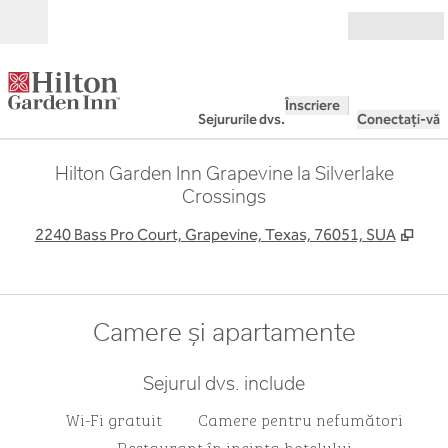
Salt la conținut
Deschide
Înscriere
Sejururile dvs.
Conectați-vă
Hilton Garden Inn Grapevine la Silverlake
Crossings
,
Desc
2240 Bass Pro Court, Grapevine, Texas, 76051, SUA
Camere și apartamente
Sejurul dvs. include
Wi-Fi gratuit
Camere pentru nefumători
Restaurant în incinta hotelului