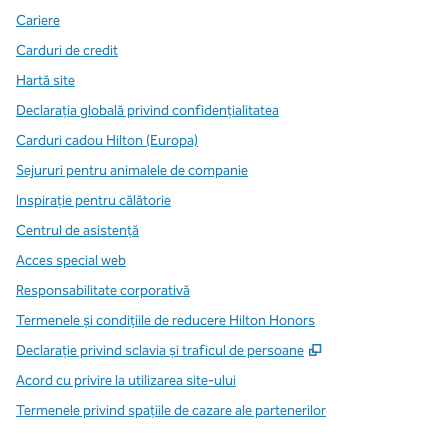
Cariere
Carduri de credit
Hartă site
Declarația globală privind confidenţialitatea
Carduri cadou Hilton (Europa)
Sejururi pentru animalele de companie
Inspirație pentru călătorie
Centrul de asistență
Acces special web
Responsabilitate corporativă
Termenele și condițiile de reducere Hilton Honors
,
Deschide o filă n
Declarație privind sclavia și traficul de persoane
Acord cu privire la utilizarea site-ului
Termenele privind spațiile de cazare ale partenerilor