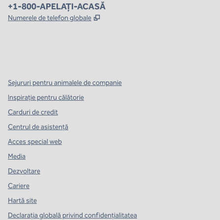
Telefon:
+1-800-APELAȚI-ACASĂ
,
Deschide o filă nouă
Numerele de telefon globale
x
facebook
instagram
,
Deschide o filă nouă
,
Deschide o filă nouă
,
Deschide o filă nouă
Sejururi pentru animalele de companie
Inspirație pentru călătorie
Carduri de credit
Centrul de asistență
Acces special web
Media
Dezvoltare
Cariere
Hartă site
Declarația globală privind confidenţialitatea