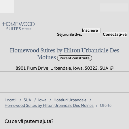
Salt la conținut
Deschide
Înscriere
Sejururile dvs.
Conectați-vă
Homewood Suites by Hilton Urbandale Des
Moines
Recent construite
,
Deschi
8901 Plum Drive, Urbandale, Iowa, 50322, SUA
Locații
/
SUA
/
Iowa
/
Hoteluri Urbandale
/
Homewood Suites by Hilton Urbandale Des Moines
/
Oferte
Cu ce vă putem ajuta?