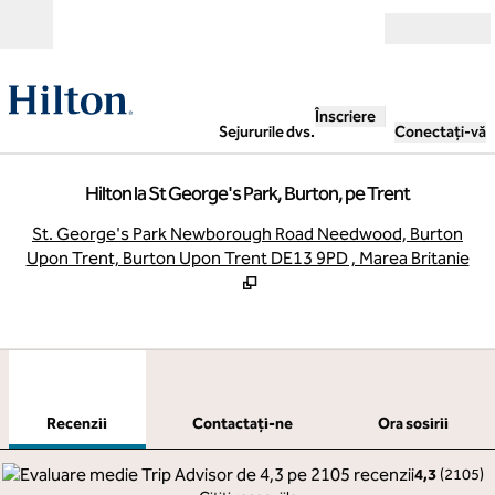
Salt la conținut
Deschide
Înscriere
Sejururile dvs.
Conectați-vă
Hilton la St George's Park, Burton, pe Trent
,
D
St. George's Park Newborough Road Needwood, Burton
Upon Trent, Burton Upon Trent DE13 9PD , Marea Britanie
1
/
12
imaginea anterioară
imag
1 din 12
Contactaţi-ne
Recenzii
Contactaţi-ne
Ora sosirii
4,3
(
2105
)