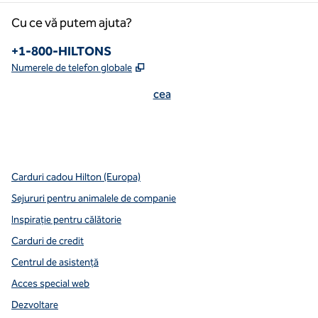
Cu ce vă putem ajuta?
Numărul de telefon:
+1-800-HILTONS
,
Deschide o filă nouă
Numerele de telefon globale
cea
x
facebook
instagram
youtube
mai curată
,
Deschide o filă nouă
,
Deschide o filă nouă
,
Deschide o filă nouă
,
deschide o filă nouă
,
deschide o filă nouă
Carduri cadou Hilton (Europa)
Sejururi pentru animalele de companie
Inspirație pentru călătorie
Carduri de credit
Centrul de asistență
Acces special web
Dezvoltare