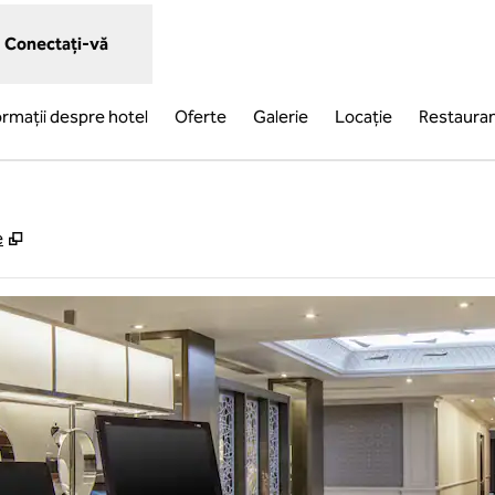
Conectați-vă
ormații despre hotel
Oferte
Galerie
Locaţie
Restaura
,
Deschide o filă nouă
e