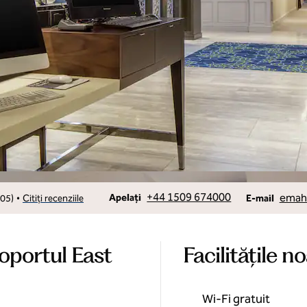
Apelare
Email
+44 1509 674000
emahn
•
Apelați
05
)
Citiți recenziile
E-mail
oportul East
Facilităţile n
Wi-Fi gratuit