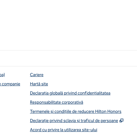
pa)
Cariere
de companie
Hartă site
Declarația globală privind confidenţialitatea
Responsabilitate corporativă
Termenele și condițiile de reducere Hilton Honors
,
Desch
Declarație privind sclavia și traficul de persoane
Acord cu privire la utilizarea site-ului