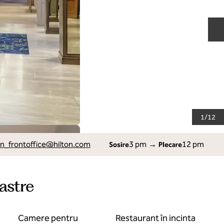
D
1
/
12
_frontoffice
@hilton.com
3 pm
→
12 pm
Sosire
Plecare
oastre
Camere pentru
Restaurant în incinta