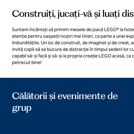
Construiți, jucați-vă și luați di
Suntem încântați să primim mesele de joacă LEGO® la hotel
atenție pentru oaspeții noștri mai tineri, ca parte a unei ex
îmbunătățite. Un loc de construit, de imaginat și de creat,
invită copiii să se bucure de distracție în timpul șederii lor
capabil să-și facă și să-și ia propria creație LEGO acasă, ca 
petrecut bine!
Călătorii și evenimente de
grup