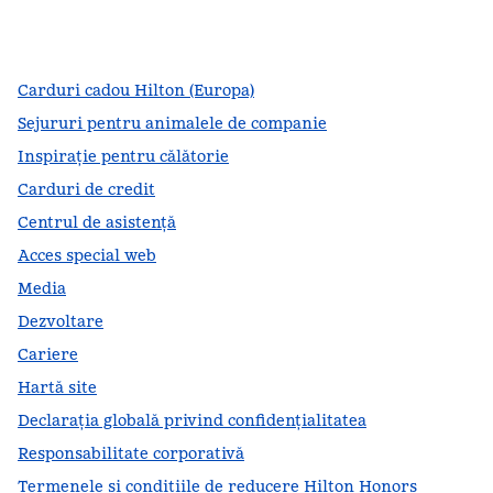
facebook
x
instagram
,
Deschide o filă nouă
,
Deschide o filă nouă
,
Deschide o filă nouă
Carduri cadou Hilton (Europa)
Sejururi pentru animalele de companie
Inspirație pentru călătorie
Carduri de credit
Centrul de asistență
Acces special web
Media
Dezvoltare
Cariere
Hartă site
Declarația globală privind confidenţialitatea
Responsabilitate corporativă
Termenele și condițiile de reducere Hilton Honors