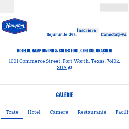
Salt la conținut
Deschide
Înscriere
Sejururile dvs.
Conectați-vă
HOTELUL HAMPTON INN & SUITES FORT, CENTRUL ORAȘULUI
,
D
1001 Commerce Street, Fort Worth, Texas, 76102,
SUA
GALERIE
Toate
Hotel
Camere
Restaurante
Facili