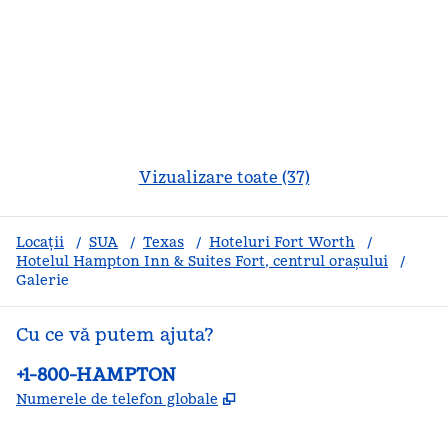
Vizualizare toate (37)
Locații
/
SUA
/
Texas
/
Hoteluri Fort Worth
/
Hotelul Hampton Inn & Suites Fort, centrul orașului
/
Galerie
Cu ce vă putem ajuta?
Telefon:
+1-800-HAMPTON
,
Deschide o filă nouă
Numerele de telefon globale