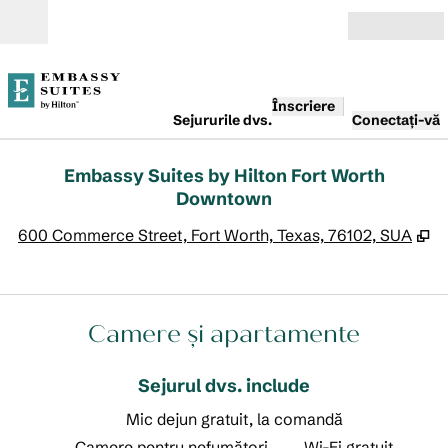
Salt la conținut
Deschide
Înscriere
Sejururile dvs.
Conectați-vă
Embassy Suites by Hilton Fort Worth
Downtown
,
D
600 Commerce Street, Fort Worth, Texas, 76102, SUA
Camere și apartamente
Sejurul dvs. include
Mic dejun gratuit, la comandă
Camere pentru nefumători
Wi-Fi gratuit