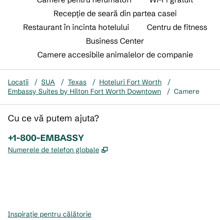
Recepție de seară din partea casei
Restaurant în incinta hotelului
Centru de fitness
Business Center
Camere accesibile animalelor de companie
Locații
/
SUA
/
Texas
/
Hoteluri Fort Worth
/
Embassy Suites by Hilton Fort Worth Downtown
/
Camere
Cu ce vă putem ajuta?
Telefon:
+1-800-EMBASSY
,
Deschide o filă nouă
Numerele de telefon globale
x
facebook
instagram
,
Deschide o filă nouă
,
Deschide o filă nouă
,
Deschide o filă nouă
Inspirație pentru călătorie