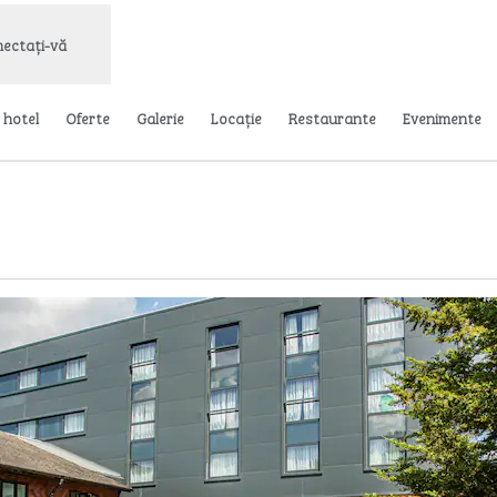
ectați-vă
 hotel
Oferte
Galerie
Locaţie
Restaurante
Evenimente
de o filă nouă