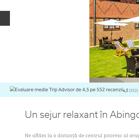
Diapozitivul anterior
4,5
(
552
)
Un sejur relaxant în Abin
Ne aflăm la o distanță de centrul pitoresc al or