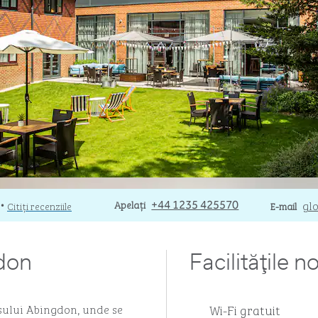
Apelare
Apelați
Email
gl
Citiți recenziile
+44 1235 425570
E-mail
•
gdon
Facilităţile n
Wi-Fi gratuit
așului Abingdon, unde se