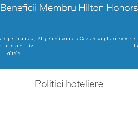
Beneficii Membru Hilton Honors
cte pentru nopți
Alegeți-vă camera
Cazare digitală
Experien
atuite și multe
Ho
altele
Politici hoteliere