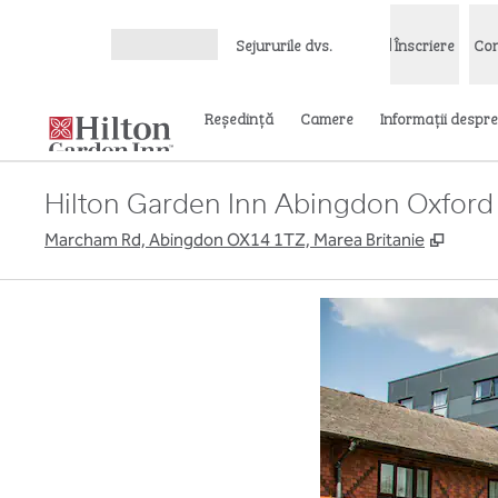
Salt la conținut
Sejururile dvs.
Înscriere
Con
Deschideți meniul
Reşedinţă
Camere
Informații despre
Hilton Garden Inn Abingdon Oxford
,
Deschi
Marcham Rd, Abingdon OX14 1TZ, Marea Britanie