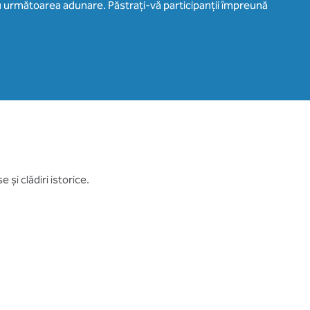
u următoarea adunare. Păstrați-vă participanții împreună
și clădiri istorice.