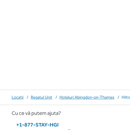
Locații
/
Regatul Unit
/
Hoteluri Abingdon-on-Thames
/
Hilt
Cu ce vă putem ajuta?
Telefon:
+1-877-STAY-HGI