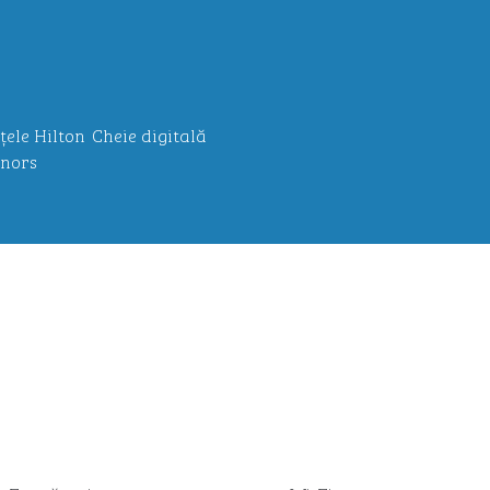
țele Hilton
Cheie digitală
nors