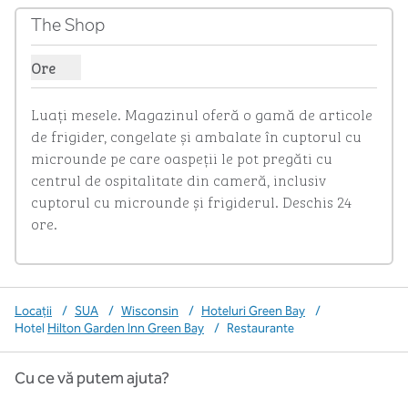
The Shop
Ore
Afișare ore pentru magazin
Luați mesele. Magazinul oferă o gamă de articole 
de frigider, congelate și ambalate în cuptorul cu 
microunde pe care oaspeții le pot pregăti cu 
centrul de ospitalitate din cameră, inclusiv 
cuptorul cu microunde și frigiderul. Deschis 24 
ore.
Locații
/
SUA
/
Wisconsin
/
Hoteluri Green Bay
/
Hotel
Hilton Garden Inn Green Bay
/
Restaurante
Cu ce vă putem ajuta?