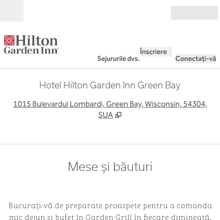
Salt la conținut
Deschide
Înscriere
Sejururile dvs.
Conectați-vă
Hotel Hilton Garden Inn Green Bay
,
D
1015 Bulevardul Lombardi, Green Bay, Wisconsin, 54304,
SUA
Mese și băuturi
Bucurați-vă de preparate proaspete pentru a comanda
mic dejun și bufet în Garden Grill în fiecare dimineață.