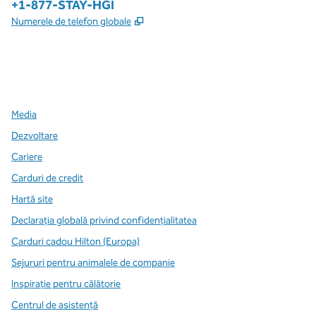
Telefon:
+1-877-STAY-HGI
,
Deschide o filă nouă
Numerele de telefon globale
x
facebook
instagram
,
Deschide o filă nouă
,
Deschide o filă nouă
,
Deschide o filă nouă
Media
Dezvoltare
Cariere
Carduri de credit
Hartă site
Declarația globală privind confidenţialitatea
Carduri cadou Hilton (Europa)
Sejururi pentru animalele de companie
Inspirație pentru călătorie
Centrul de asistență