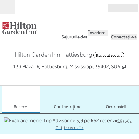
Salt la conținut
Deschide
Înscriere
Sejururile dvs.
Conectați-vă
Hilton Garden Inn Hattiesburg
Renovat recent
,
Desch
133 Plaza Dr, Hattiesburg, Mississippi, 39402, SUA
1
/
11
imaginea anterioară
imag
1 din 11
Contactaţi-ne
Recenzii
Contactaţi-ne
Ora sosirii
3,9
(
662
)
Citiți recenziile