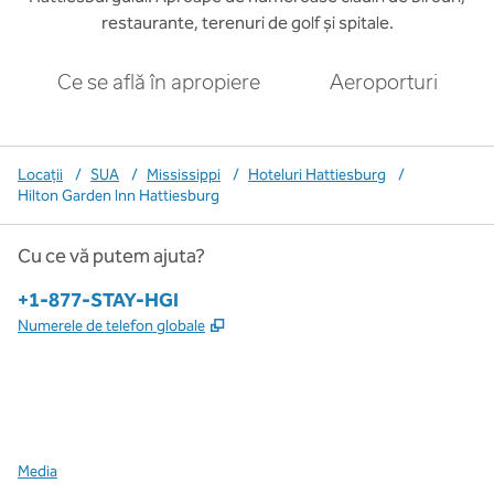
restaurante, terenuri de golf și spitale.
Ce se află în apropiere
Aeroporturi
Locații
/
SUA
/
Mississippi
/
Hoteluri Hattiesburg
/
Hilton Garden Inn Hattiesburg
Cu ce vă putem ajuta?
Telefon:
+1-877-STAY-HGI
,
Deschide o filă nouă
Numerele de telefon globale
x
facebook
instagram
,
Deschide o filă nouă
,
Deschide o filă nouă
,
Deschide o filă nouă
Media