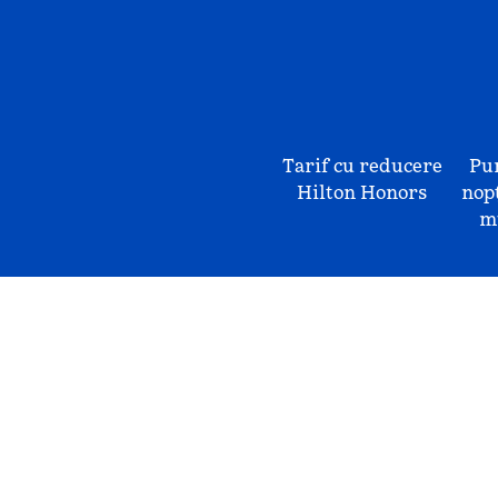
Tarif cu reducere
Pu
Hilton Honors
nopț
mu