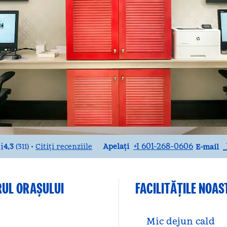
Apel
E-mai
+1 601-268-0606
4,3
(
311
)
Citiți recenziile
•
Apelați
E-mail
RUL ORAȘULUI
FACILITĂŢILE NOAS
Mic dejun cald