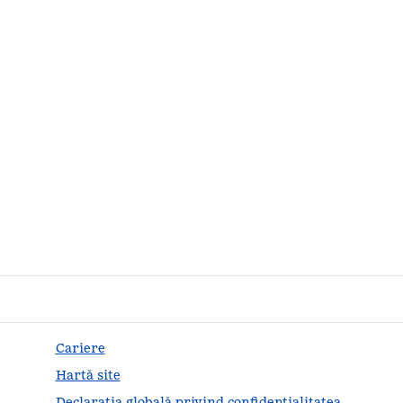
Cariere
Hartă site
Declarația globală privind confidenţialitatea