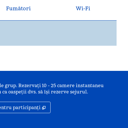
Fumători
Wi-Fi
de grup. Rezervați 10 - 25 camere instantaneu
 ca oaspeții dvs. să își rezerve sejurul.
ă
,
Deschide o filă nouă
entru participanți