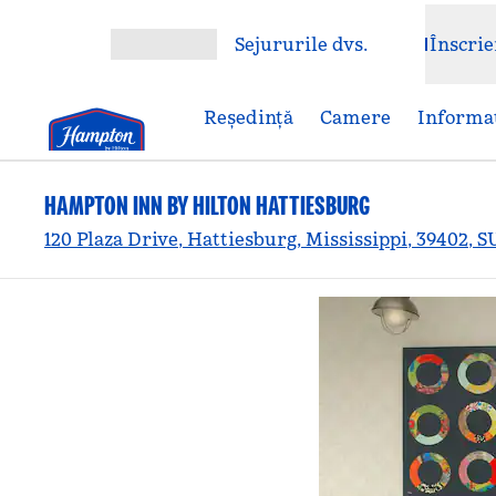
Salt la conținut
Sejururile dvs.
Înscrie
Deschideți meniul
Reşedinţă
Camere
Informaț
HAMPTON INN BY HILTON HATTIESBURG
120 Plaza Drive, Hattiesburg, Mississippi, 39402, 