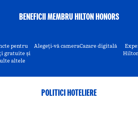
BENEFICII MEMBRU HILTON HONORS
ncte pentru
Alegeți-vă camera
Cazare digitală
Expe
i gratuite și
Hilto
lte altele
POLITICI HOTELIERE