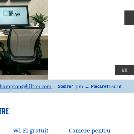
D
1
/
11
lHBGHB
_hampton
@hilton.com
4 pm
→
11 sunt
Sosire
Plecare
TRE
Wi-Fi gratuit
Camere pentru