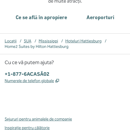
de multe atracții.
Ce se află în apropiere
Aeroporturi
Locații
/
SUA
/
Mississippi
/
Hoteluri Hattiesburg
/
Home2 Suites by Hilton Hattiesburg
Cu ce vă putem ajuta?
Telefon:
+1-877-6ACASĂ02
,
Deschide o filă nouă
Numerele de telefon globale
x
facebook
instagram
,
Deschide o filă nouă
,
Deschide o filă nouă
,
Deschide o filă nouă
Sejururi pentru animalele de companie
Inspirație pentru călătorie