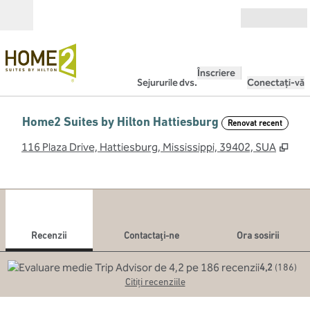
Salt la conținut
Deschide
Înscriere
Sejururile dvs.
Conectați-vă
Home2 Suites by Hilton Hattiesburg
Renovat recent
,
Des
116 Plaza Drive, Hattiesburg, Mississippi, 39402, SUA
1
/
12
imaginea anterioară
imag
1 din 12
Contactaţi-ne
Recenzii
Contactaţi-ne
Ora sosirii
4,2
(
186
)
Citiți recenziile