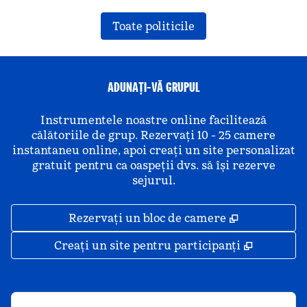
Toate politicile
ADUNAȚI-VĂ GRUPUL
Instrumentele noastre online facilitează
călătoriile de grup. Rezervați 10 - 25 camere
instantaneu online, apoi creați un site personalizat
gratuit pentru ca oaspeții dvs. să își rezerve
sejurul.
,
Deschide o 
Rezervați un bloc de camere
,
Deschide
Creați un site pentru participanți