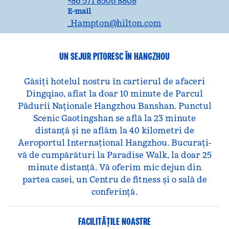
+86 571 8506 8808
E-mailHGHAP
E-mail
_Hampton
@hilton.com
UN SEJUR PITORESC ÎN HANGZHOU
Găsiți hotelul nostru în cartierul de afaceri
Dingqiao, aflat la doar 10 minute de Parcul
Pădurii Naționale Hangzhou Banshan. Punctul
Scenic Gaotingshan se află la 23 minute
distanță și ne aflăm la 40 kilometri de
Aeroportul Internațional Hangzhou. Bucurați-
vă de cumpărături la Paradise Walk, la doar 25
minute distanță. Vă oferim mic dejun din
partea casei, un Centru de fitness și o sală de
conferință.
FACILITĂŢILE NOASTRE