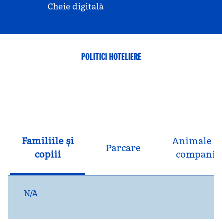
Cheie digitală
POLITICI HOTELIERE
Familiile și
Animale d
Parcare
copiii
companie
N/A