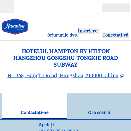
Salt la conținut
Deschide
Înscriere
Sejururile dvs.
Conectați-vă
HOTELUL HAMPTON BY HILTON
HANGZHOU GONGSHU TONGXIE ROAD
SUBWAY
,
De
Nr. 368, Hangbo Road, Hangzhou, 310000, China
1
/
12
imaginea anterioară
ima
1 din 12
Contactaţi-ne
Contactaţi-ne
Ora sosirii
Apelare
Apelați