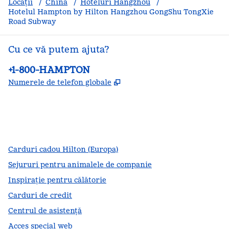
Locații
/
China
/
Hoteluri Hangzhou
/
Hotelul Hampton by Hilton Hangzhou GongShu TongXie
Road Subway
Cu ce vă putem ajuta?
Telefon:
+1-800-HAMPTON
,
Deschide o filă nouă
Numerele de telefon globale
facebook
x
instagram
,
Deschide o filă nouă
,
Deschide o filă nouă
,
Deschide o filă nouă
Carduri cadou Hilton (Europa)
Sejururi pentru animalele de companie
Inspirație pentru călătorie
Carduri de credit
Centrul de asistență
Acces special web