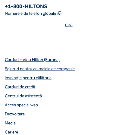
Numărul de telefon:
+1-800-HILTONS
,
Deschide o filă nouă
Numerele de telefon globale
cea
x
facebook
instagram
youtube
mai curată
,
Deschide o filă nouă
,
Deschide o filă nouă
,
Deschide o filă nouă
,
deschide o filă nouă
,
deschide o filă nouă
Carduri cadou Hilton (Europa)
Sejururi pentru animalele de companie
Inspirație pentru călătorie
Carduri de credit
Centrul de asistență
Acces special web
Dezvoltare
Media
Cariere