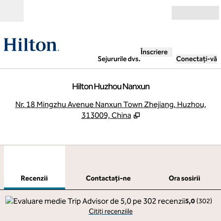
Salt la conținut
Deschide
Înscriere
Sejururile dvs.
Conectați-vă
Hilton Huzhou Nanxun
,
D
Nr. 18 Mingzhu Avenue Nanxun Town Zhejiang, Huzhou,
313009, China
1
/
12
imaginea anterioară
imag
1 din 12
Contactaţi-ne
Recenzii
Contactaţi-ne
Ora sosirii
5,0
(
302
)
Citiți recenziile