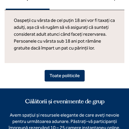
Oaspeții cu vârsta de cel puțin 18 ani vor fi taxați ca
adulți, așa că vă rugăm să vă asigurați că sunteți
considerat adult atunci când faceți rezervarea.
Persoanele cu vârsta sub 18 ani pot rămâne
gratuite dacă împart un pat cu părinții lor.
Toate politicile
Călătorii și evenimente de grup
Avem spațiul și resursele elegante de care aveți nevoie
pentru următoarea adunare. Păstrați-vă participanții
împreună rezervând 10 – 25 camere instantaneu online.