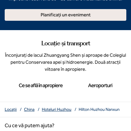
Planificați un eveniment
Locație și transport
Înconjurați de lacul Zhuangyang Shen și aproape de Colegiul
pentru Conservarea apei și hidroenergie. Două atracții
viitoare în apropiere.
Ce se află în apropiere
Aeroporturi
Locații
/
China
/
Hoteluri Huzhou
/
Hilton Huzhou Nanxun
Cu ce vă putem ajuta?