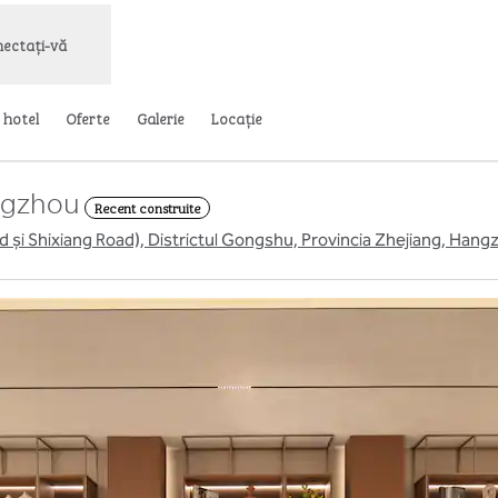
ectați-vă
 hotel
Oferte
Galerie
Locaţie
ngzhou
Recent construite
oad și Shixiang Road), Districtul Gongshu, Provincia Zhejiang, Han