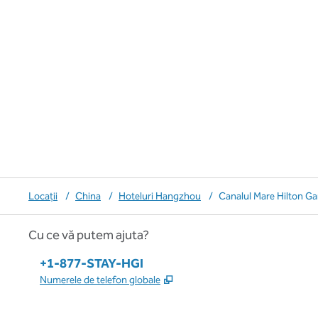
Locații
/
China
/
Hoteluri Hangzhou
/
Canalul Mare Hilton G
Cu ce vă putem ajuta?
Telefon:
+1-877-STAY-HGI
,
Deschide o filă nouă
Numerele de telefon globale