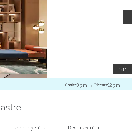
D
1
/
12
3 pm
→
12 pm
Sosire
Plecare
oastre
Camere pentru
Restaurant în