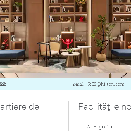
E-mailHGHON
_RES
@hilton.com
888
E-mail
artiere de
Facilităţile n
Wi-Fi gratuit