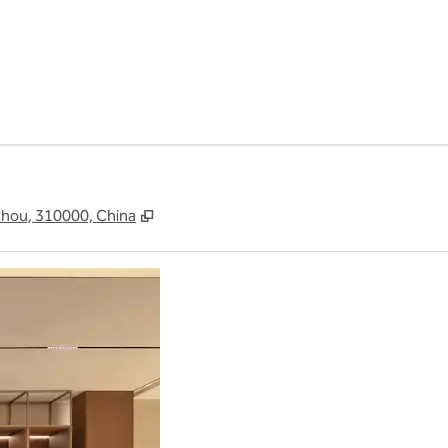
,
Deschide o filă nouă
gzhou, 310000, China