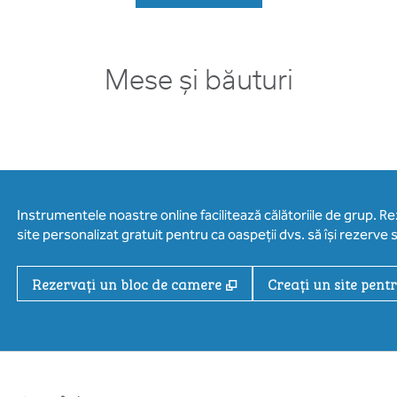
Mese și băuturi
Instrumentele noastre online facilitează călătoriile de grup. R
site personalizat gratuit pentru ca oaspeții dvs. să își rezerve s
,
Deschide o filă nouă
Rezervați un bloc de camere
Creați un site pent