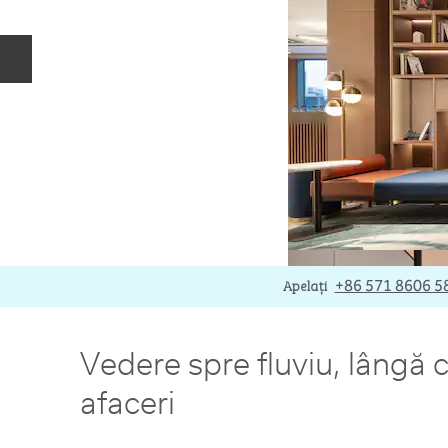
Diapozitivul anterior
Apelare
Apelați
+86 571 8606 5
Vedere spre fluviu, lângă c
afaceri