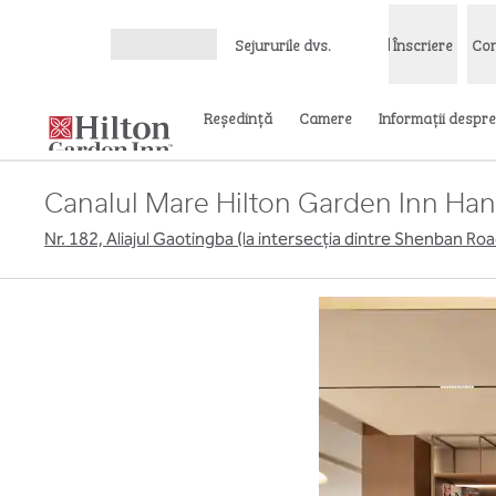
Salt la conținut
Sejururile dvs.
Înscriere
Con
Deschideți meniul
Reşedinţă
Camere
Informații despre
Canalul Mare Hilton Garden Inn Ha
Nr. 182, Aliajul Gaotingba (la intersecția dintre Shenban R