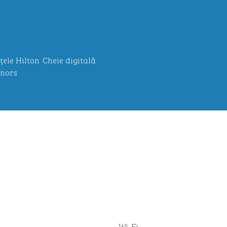
țele Hilton
Cheie digitală
nors
Wi-Fi