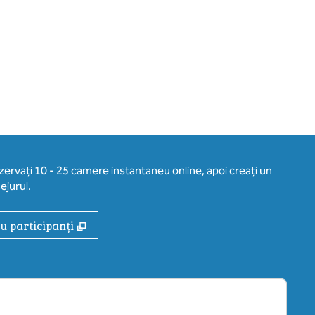
ezervați 10 - 25 camere instantaneu online, apoi creați un
ejurul.
,
Deschide o filă nouă
ru participanți