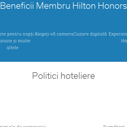
Beneficii Membru Hilton Honors
cte pentru nopți
Alegeți-vă camera
Cazare digitală
Experien
atuite și multe
Ho
altele
Politici hoteliere
nimale de companie
Fumători