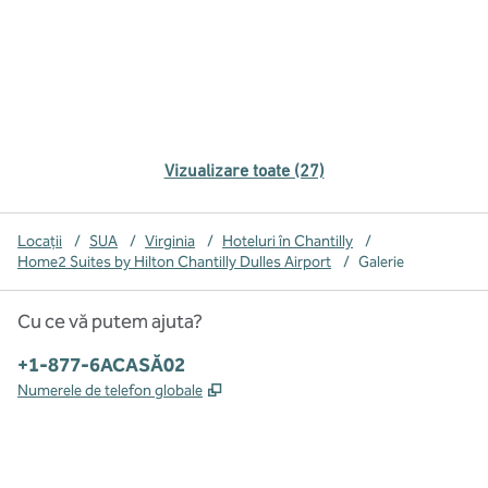
Vizualizare toate (27)
Locații
/
SUA
/
Virginia
/
Hoteluri în Chantilly
/
Home2 Suites by Hilton Chantilly Dulles Airport
/
Galerie
Cu ce vă putem ajuta?
Telefon:
+1-877-6ACASĂ02
,
Deschide o filă nouă
Numerele de telefon globale
x
facebook
instagram
,
Deschide o filă nouă
,
Deschide o filă nouă
,
Deschide o filă nouă