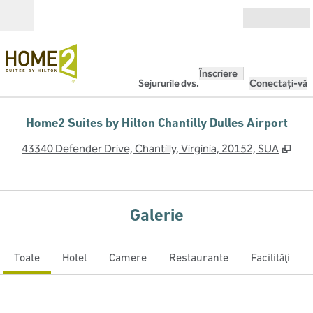
Salt la conținut
Deschide
Înscriere
Sejururile dvs.
Conectați-vă
Home2 Suites by Hilton Chantilly Dulles Airport
,
Des
43340 Defender Drive, Chantilly, Virginia, 20152, SUA
Galerie
Toate
Hotel
Camere
Restaurante
Facilităţi