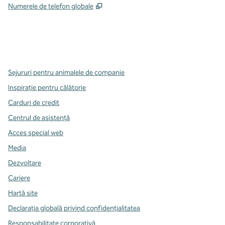
,
Deschide o filă nouă
Numerele de telefon globale
x
facebook
instagram
,
Deschide o filă nouă
,
Deschide o filă nouă
,
Deschide o filă nouă
Sejururi pentru animalele de companie
Inspirație pentru călătorie
Carduri de credit
Centrul de asistență
Acces special web
Media
Dezvoltare
Cariere
Hartă site
Declarația globală privind confidenţialitatea
Responsabilitate corporativă