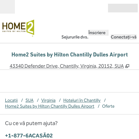
Salt la conținut
Deschide
Înscriere
Sejururile dvs.
Conectați-vă
Home2 Suites by Hilton Chantilly Dulles Airport
,
Des
43340 Defender Drive, Chantilly, Virginia, 20152, SUA
Locații
/
SUA
/
Virginia
/
Hoteluri în Chantilly
/
Home2 Suites by Hilton Chantilly Dulles Airport
/
Oferte
Cu ce vă putem ajuta?
Telefon:
+1-877-6ACASĂ02