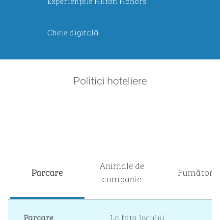
Experiențele Hilton Honors
Cheie digitală
Politici hoteliere
Animale de
Parcare
Fumători
companie
Parcare
La fața locului
,