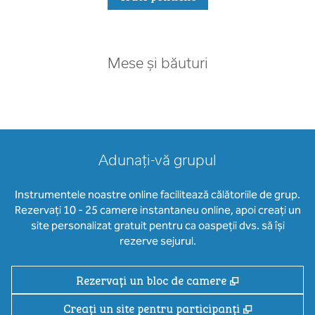
Mese și băuturi
Adunați-vă grupul
Instrumentele noastre online facilitează călătoriile de grup.
Rezervați 10 - 25 camere instantaneu online, apoi creați un
site personalizat gratuit pentru ca oaspeții dvs. să își
rezerve sejurul.
,
Deschide o fi
Rezervați un bloc de camere
,
Deschide o
Creați un site pentru participanți