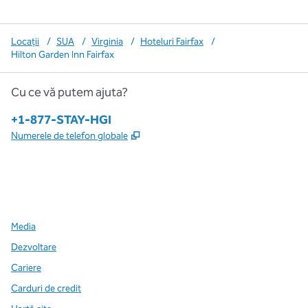
Locații
/
SUA
/
Virginia
/
Hoteluri Fairfax
/
Hilton Garden Inn Fairfax
Cu ce vă putem ajuta?
Telefon:
+1-877-STAY-HGI
,
Deschide o filă nouă
Numerele de telefon globale
x
facebook
instagram
,
Deschide o filă nouă
,
Deschide o filă nouă
,
Deschide o filă nouă
Media
Dezvoltare
Cariere
Carduri de credit