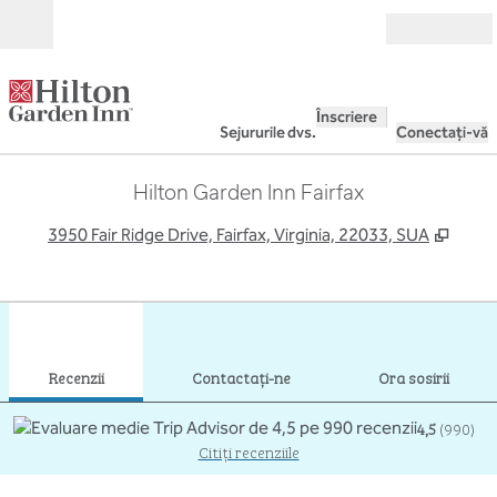
Salt la conținut
Deschide
Înscriere
Sejururile dvs.
Conectați-vă
Hilton Garden Inn Fairfax
,
Desch
3950 Fair Ridge Drive, Fairfax, Virginia, 22033, SUA
1
/
12
imaginea anterioară
imag
1 din 12
Contactaţi-ne
Recenzii
Contactaţi-ne
Ora sosirii
4,5
(
990
)
Citiți recenziile