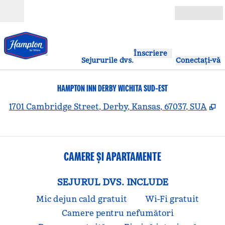
Salt la conținut
Deschide
Înscriere
Sejururile dvs.
Conectați-vă
HAMPTON INN DERBY WICHITA SUD-EST
,
D
1701 Cambridge Street, Derby, Kansas, 67037, SUA
CAMERE ȘI APARTAMENTE
SEJURUL DVS. INCLUDE
Mic dejun cald gratuit
Wi-Fi gratuit
Camere pentru nefumători