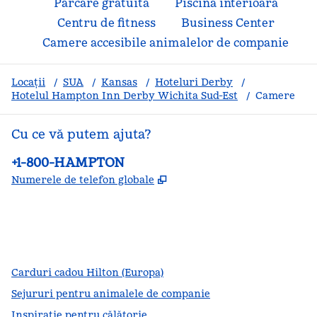
Parcare gratuită
Piscină interioară
Centru de fitness
Business Center
Camere accesibile animalelor de companie
Locații
/
SUA
/
Kansas
/
Hoteluri Derby
/
Hotelul Hampton Inn Derby Wichita Sud-Est
/
Camere
Cu ce vă putem ajuta?
Telefon:
+1-800-HAMPTON
,
Deschide o filă nouă
Numerele de telefon globale
facebook
x
instagram
,
Deschide o filă nouă
,
Deschide o filă nouă
,
Deschide o filă nouă
Carduri cadou Hilton (Europa)
Sejururi pentru animalele de companie
Inspirație pentru călătorie