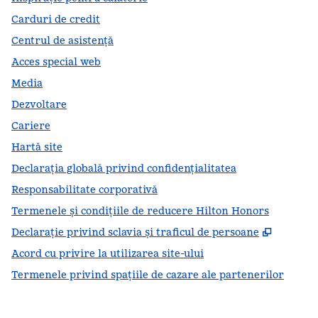
Carduri de credit
Centrul de asistență
Acces special web
Media
Dezvoltare
Cariere
Hartă site
Declarația globală privind confidenţialitatea
Responsabilitate corporativă
Termenele și condițiile de reducere Hilton Honors
,
Deschid
Declarație privind sclavia și traficul de persoane
Acord cu privire la utilizarea site-ului
Termenele privind spațiile de cazare ale partenerilor