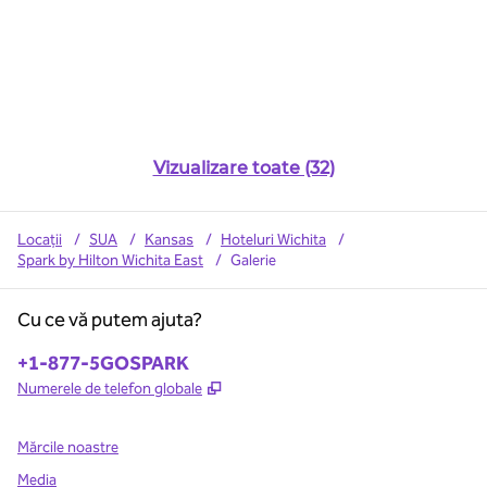
Vizualizare toate (32)
Locații
/
SUA
/
Kansas
/
Hoteluri Wichita
/
Spark by Hilton Wichita East
/
Galerie
Cu ce vă putem ajuta?
Telefon:
+1-877-5GOSPARK
,
Deschide o filă nouă
Numerele de telefon globale
Mărcile noastre
Media