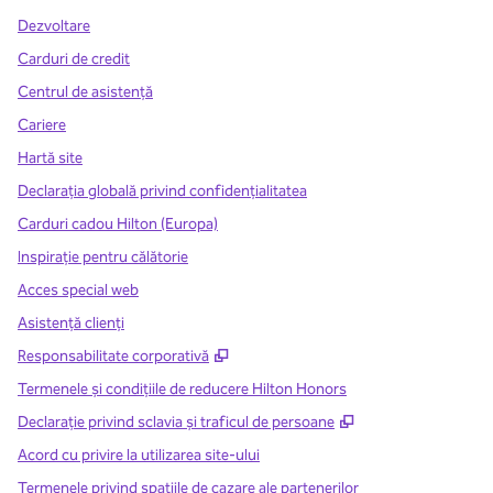
Dezvoltare
Carduri de credit
Centrul de asistență
Cariere
Hartă site
Declarația globală privind confidenţialitatea
Carduri cadou Hilton (Europa)
Inspirație pentru călătorie
Acces special web
Asistenţă clienţi
,
Deschide o filă nouă
Responsabilitate corporativă
Termenele și condițiile de reducere Hilton Honors
,
Deschide o filă n
Declarație privind sclavia și traficul de persoane
Acord cu privire la utilizarea site-ului
Termenele privind spațiile de cazare ale partenerilor