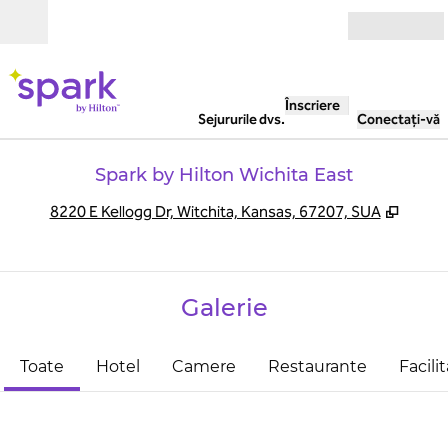
Salt la conținut
Deschide
Înscriere
Sejururile dvs.
Conectați-vă
Spark by Hilton Wichita East
,
Deschi
8220 E Kellogg Dr, Witchita, Kansas, 67207, SUA
Galerie
Toate
Hotel
Camere
Restaurante
Facilit