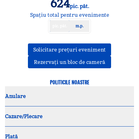
624
pic. păt.
Picioare pătrate
Spațiu total pentru evenimente
pic. păt.
m.p.
,
Deschide o f
Solicitare prețuri eveniment
,
Deschide o f
Rezervați un bloc de cameră
POLITICILE NOASTRE
Anulare
Cazare/Plecare
Plată