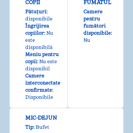
COPII
FUMATUL
Pătuțuri
:
Camere
disponibile
pentru
Îngrijirea
fumători
copiilor
:
Nu
disponibile:
este
Nu
disponibilă
Meniu pentru
copii
:
Nu este
disponibil
Camere
interconectate
confirmate
:
Disponibile
MIC-DEJUN
Tip:
Bufet