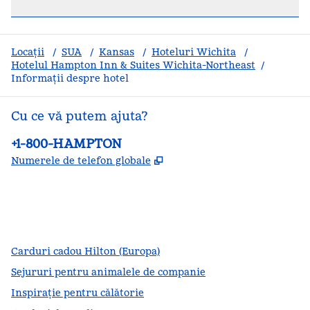
Locații
/
SUA
/
Kansas
/
Hoteluri Wichita
/
Hotelul Hampton Inn & Suites Wichita-Northeast
/
Informații despre hotel
Cu ce vă putem ajuta?
Telefon:
+1-800-HAMPTON
,
Deschide o filă nouă
Numerele de telefon globale
facebook
x
instagram
,
Deschide o filă nouă
,
Deschide o filă nouă
,
Deschide o filă nouă
Carduri cadou Hilton (Europa)
Sejururi pentru animalele de companie
Inspirație pentru călătorie