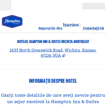
Salt la conținut
Deschide
Înscriere
Sejururile dvs.
Conectați-vă
HOTELUL HAMPTON INN & SUITES WICHITA-NORTHEAST
,
D
2433 North Greenwich Road, Wichita, Kansas,
67226, SUA
INFORMAȚII DESPRE HOTEL
Găsiți toate detaliile de care aveți nevoie pentru
un sejur excelent la Hampton Inn & Suites