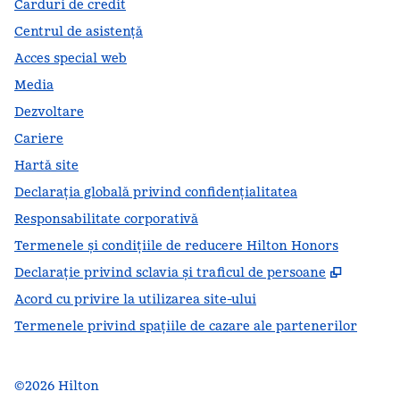
Carduri de credit
Centrul de asistență
Acces special web
Media
Dezvoltare
Cariere
Hartă site
Declarația globală privind confidenţialitatea
Responsabilitate corporativă
Termenele și condițiile de reducere Hilton Honors
,
Deschid
Declarație privind sclavia și traficul de persoane
Acord cu privire la utilizarea site-ului
Termenele privind spațiile de cazare ale partenerilor
©
2026
Hilton