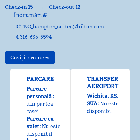
Check-in
15
→
Check-out
12
Îndrumări
,
Deschide o filă nouă
ICTNO_hampton_suites@hilton.com
+1 316-636-5594
Găsiți o cameră
PARCARE
TRANSFER
AEROPORT
Parcare
Wichita, KS,
personală
:
SUA
:
Nu este
din partea
disponibil
casei
Parcare cu
valet
:
Nu este
disponibil