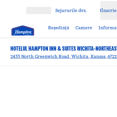
Salt la conținut
Sejururile dvs.
Înscrie
Deschideți meniul
Reşedinţă
Camere
Informaț
HOTELUL HAMPTON INN & SUITES WICHITA-NORTHEAS
2433 North Greenwich Road, Wichita, Kansas, 6722