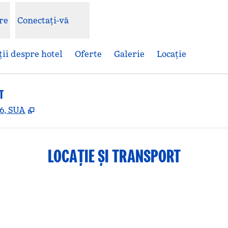
re
Conectați-vă
ii despre hotel
Oferte
Galerie
Locaţie
T
,
Deschide o filă nouă
6, SUA
LOCAȚIE ȘI TRANSPORT