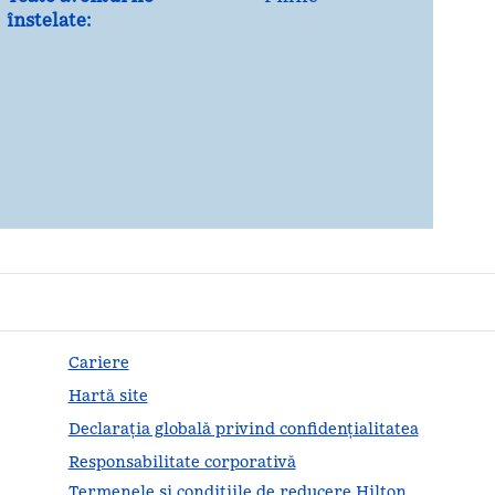
înstelate:
Cariere
Hartă site
Declarația globală privind confidenţialitatea
Responsabilitate corporativă
Termenele și condițiile de reducere Hilton