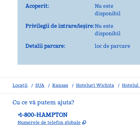
Acoperit:
Nu este
disponibil
Privilegii de intrare/ieșire:
Nu este
disponibil
Detalii parcare:
loc de parcare
Locații
/
SUA
/
Kansas
/
Hoteluri Wichita
/
Hotelul
Cu ce vă putem ajuta?
Telefon:
+1-800-HAMPTON
,
Deschide o filă nouă
Numerele de telefon globale
facebook
x
instagram