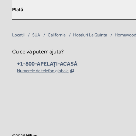
Plată
Locații
/
SUA
/
California
/
Hoteluri La Quinta
/
Homewood S
Cu ce vă putem ajuta?
Telefon:
+1-800-APELAȚI-ACASĂ
,
Deschide o filă nouă
Numerele de telefon globale
x
facebook
instagram
,
Deschide o filă nouă
,
Deschide o filă nouă
,
Deschide o filă nouă
©
2026
Hilton