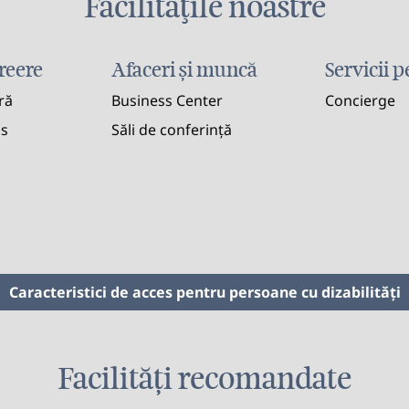
Facilităţile noastre
creere
Afaceri și muncă
Servicii 
ră
Business Center
Concierge
ss
Săli de conferință
Caracteristici de acces pentru persoane cu dizabilităţi
Facilități recomandate
S