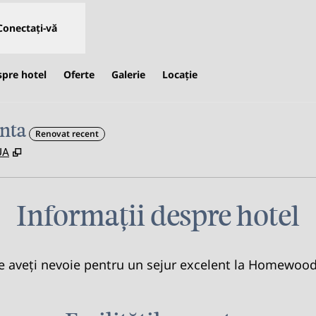
Conectați-vă
spre hotel
Oferte
Galerie
Locaţie
nta
Renovat recent
,
Deschide o filă nouă
UA
Informații despre hotel
are aveți nevoie pentru un sejur excelent la Homewood