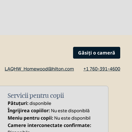
Găsiți o cameră
LAQHW_Homewood@hilton.com
+1 760-391-4600
Servicii pentru copii
Pătuțuri
:
disponibile
Îngrijirea copiilor
:
Nu este disponibilă
Meniu pentru copii
:
Nu este disponibil
Camere interconectate confirmate
: