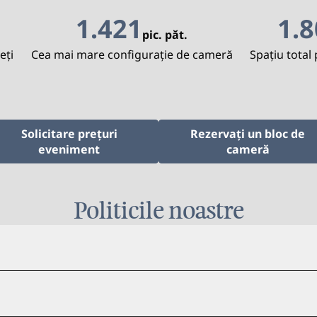
1.421
1.
pic. păt.
Picioare pătrate
Picioare
eţi
Cea mai mare configurație de cameră
Spațiu total
Solicitare prețuri
Rezervați un bloc de
,
Deschide o filă nouă
,
Deschid
eveniment
cameră
Politicile noastre