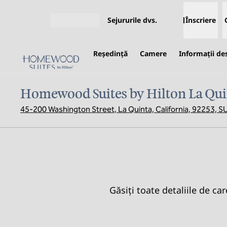
Salt la conținut
Sejururile dvs.
Înscriere
Deschideți meniul
Reşedinţă
Camere
Informații de
Homewood Suites by Hilton La Qui
45-200 Washington Street, La Quinta, California, 92253, S
Găsiți toate detaliile de c