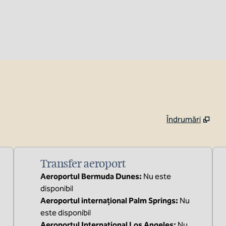
Îndrumări
,
Deschide o filă nouă
Transfer aeroport
Aeroportul Bermuda Dunes
:
Nu este
disponibil
Aeroportul internațional Palm Springs
:
Nu
este disponibil
Aeroportul Internațional Los Angeles
:
Nu