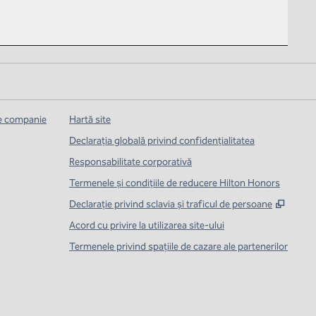
de companie
Hartă site
Declarația globală privind confidenţialitatea
Responsabilitate corporativă
Termenele și condițiile de reducere Hilton Honors
,
Desch
Declarație privind sclavia și traficul de persoane
Acord cu privire la utilizarea site-ului
Termenele privind spațiile de cazare ale partenerilor