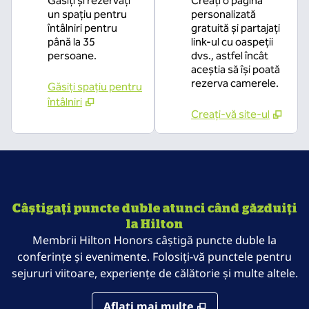
Găsiți și rezervați
Creați o pagină
un spațiu pentru
personalizată
întâlniri pentru
gratuită și partajați
până la 35
link-ul cu oaspeții
persoane.
dvs., astfel încât
aceștia să își poată
rezerva camerele.
Găsiți spațiu pentru
întâlniri
Creați-vă site-ul
Câștigați puncte duble atunci când găzduiți
la Hilton
Membrii Hilton Honors câștigă puncte duble la
conferințe și evenimente. Folosiți-vă punctele pentru
sejururi viitoare, experiențe de călătorie și multe altele.
Aflaţi mai multe