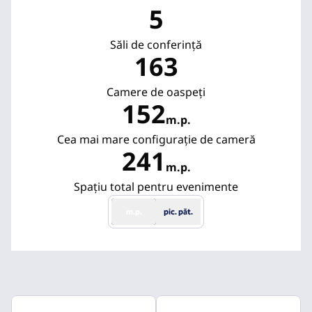
5
Săli de conferință
163
Camere de oaspeţi
152
m.p.
Metri pătrați
Cea mai mare configurație de cameră
241
m.p.
Metri pătrați
Spațiu total pentru evenimente
m.p.
pic. păt.