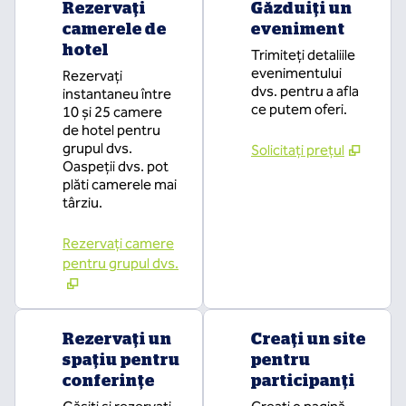
Rezervați
Găzduiți un
camerele de
eveniment
hotel
Trimiteți detaliile
evenimentului
Rezervați
dvs. pentru a afla
instantaneu între
ce putem oferi.
10 și 25 camere
de hotel pentru
grupul dvs.
Solicitați prețul
Oaspeții dvs. pot
plăti camerele mai
târziu.
Rezervați camere
pentru grupul dvs.
Rezervați un
Creați un site
spațiu pentru
pentru
conferințe
participanți