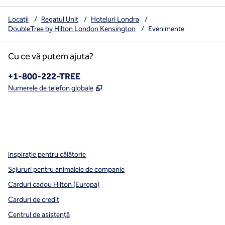
Locații
/
Regatul Unit
/
Hoteluri Londra
/
DoubleTree by Hilton London Kensington
/
Evenimente
Cu ce vă putem ajuta?
Telefon:
+1-800-222-TREE
,
Deschide o filă nouă
Numerele de telefon globale
x
facebook
instagram
,
Deschide o filă nouă
,
Deschide o filă nouă
,
Deschide o filă nouă
Inspirație pentru călătorie
Sejururi pentru animalele de companie
Carduri cadou Hilton (Europa)
Carduri de credit
Centrul de asistență