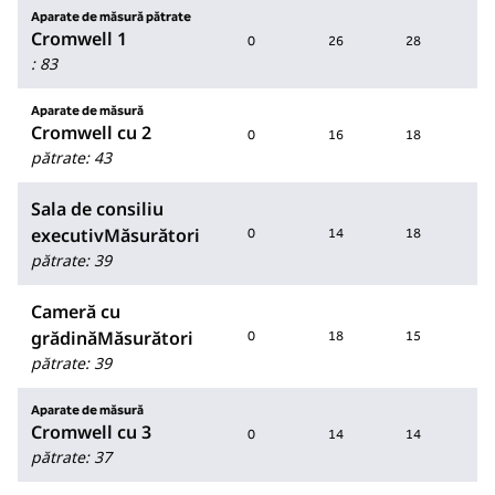
Aparate de măsură pătrate
Cromwell 1
0
26
28
70
:
83
Aparate de măsură
Cromwell cu 2
0
16
18
40
pătrate
:
43
Sala de consiliu
executivMăsurători
0
14
18
0
pătrate
:
39
Cameră cu
grădinăMăsurători
0
18
15
40
pătrate
:
39
Aparate de măsură
Cromwell cu 3
0
14
14
30
pătrate
:
37