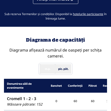
,
desc
Sub rezerva Termenilor și condițiilor. Disponibil la
hotelurile participante
în
întreaga lume.
Diagrama de capacități
Diagrama afișează numărul de oaspeți per schița
camerei.
m.p.
pic. păt.
Denumirea sălii de
Banchet
Conferință
Pătrat
Recep
evenimente
Cromell 1 - 2 - 3
0
60
60
15
Măsoare pătrate
:
152