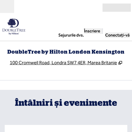
Salt la conținut
Deschide
Înscriere
Sejururile dvs.
Conectați-vă
DoubleTree by Hilton London Kensington
,
Des
100 Cromwell Road, Londra SW7 4ER, Marea Britanie
1
/
4
imaginea anterioară
imag
1 din 4
Întâlniri și evenimente