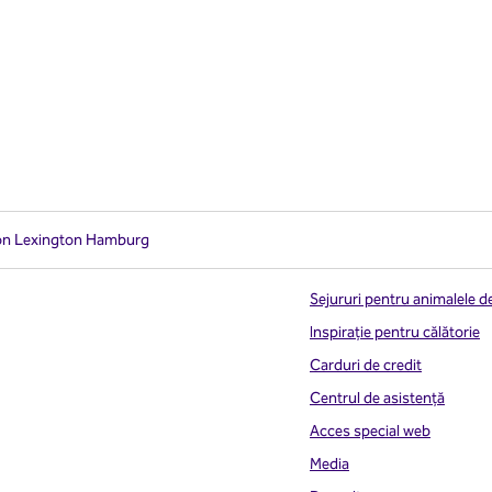
ton Lexington Hamburg
Sejururi pentru animalele 
Inspirație pentru călătorie
Carduri de credit
Centrul de asistență
Acces special web
Media