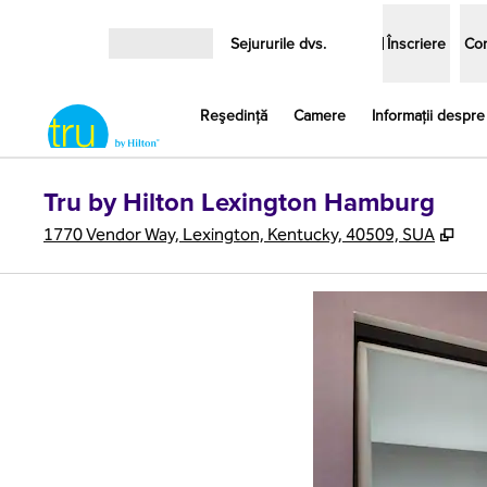
Salt la conținut
Sejururile dvs.
Înscriere
Con
Deschideți meniul
Reşedinţă
Camere
Informații despre
Tru by Hilton Lexington Hamburg
,
Des
1770 Vendor Way, Lexington, Kentucky, 40509, SUA