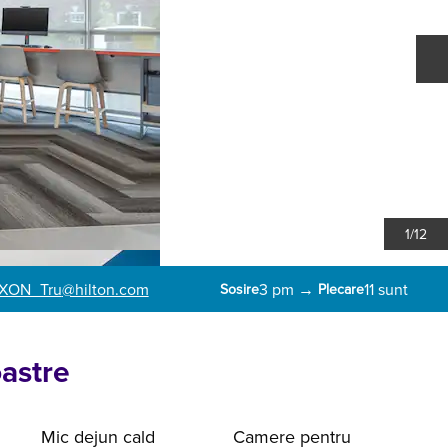
D
1
/
12
XON_Tru
@hilton.com
3 pm
→
11 sunt
Sosire
Plecare
oastre
Mic dejun cald
Camere pentru