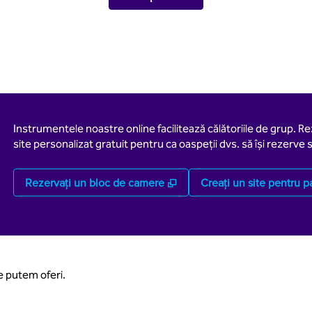
Instrumentele noastre online facilitează călătoriile de grup. R
site personalizat gratuit pentru ca oaspeții dvs. să își rezerve s
,
Deschide o filă nouă
Rezervați un bloc de camere
Creați un site pentru pa
ce putem oferi.