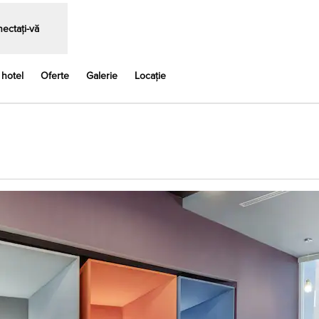
ectați-vă
 hotel
Oferte
Galerie
Locaţie
chide o filă nouă