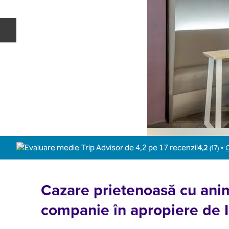
Diapozitivul anterior
4,2
(
17
)
C
•
Cazare prietenoasă cu ani
companie în apropiere de I