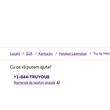
Locații
/
SUA
/
Kentucky
/
Hoteluri Lexington
/
Tru by Hil
Cu ce vă putem ajuta?
Telefon:
+1-844-TRUYOU8
,
Deschide o filă nouă
Numerele de telefon globale
x
facebook
instagram
,
Deschide o filă nouă
,
Deschide o filă nouă
,
Deschide o filă nouă