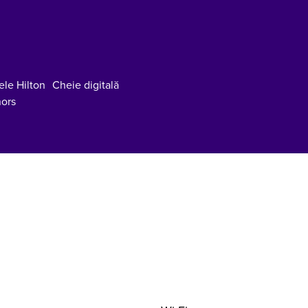
ele Hilton
Cheie digitală
ors