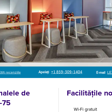
Apel
Email
Apelați
+1 859-309-1404
LE
itiți recenziile
E-mail
malele de
Facilităţile n
-75
Wi-Fi gratuit