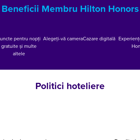
Beneficii Membru Hilton Honors
uncte pentru nopți
Alegeți-vă camera
Cazare digitală
Experienț
gratuite și multe
Hon
altele
Politici hoteliere