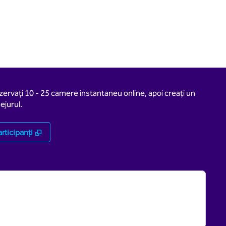
ezervați 10 - 25 camere instantaneu online, apoi creați un
ejurul.
,
Deschide o filă nouă
rticipanți