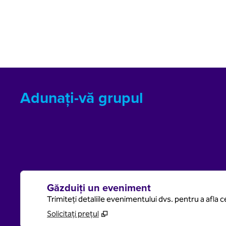
Adunați-vă grupul
Găzduiți un eveniment
Trimiteți detaliile evenimentului dvs. pentru a afla 
Solicitați prețul