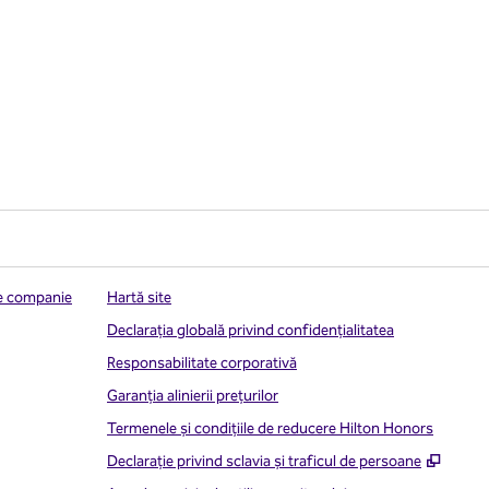
de companie
Hartă site
Declarația globală privind confidenţialitatea
Responsabilitate corporativă
Garanția alinierii prețurilor
Termenele și condițiile de reducere Hilton Honors
,
Desch
Declarație privind sclavia și traficul de persoane