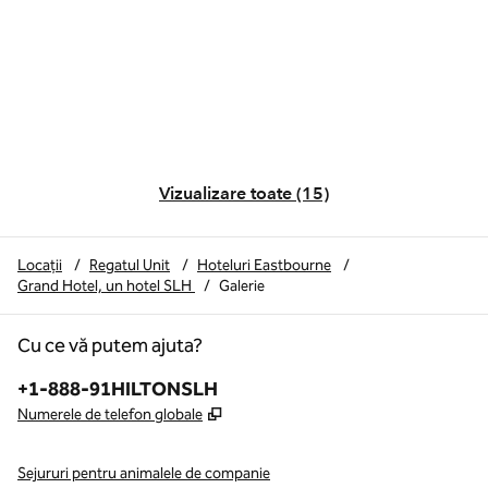
Vizualizare toate (15)
Locații
/
Regatul Unit
/
Hoteluri Eastbourne
/
Grand Hotel, un hotel SLH
/
Galerie
Cu ce vă putem ajuta?
Telefon:
+1-888-91HILTONSLH
,
Deschide o filă nouă
Numerele de telefon globale
Sejururi pentru animalele de companie