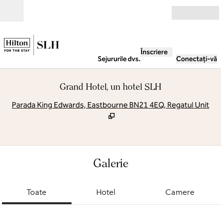
Salt la conținut
Deschide
Înscriere
Sejururile dvs.
Conectați-vă
Grand Hotel, un hotel SLH
,
D
Parada King Edwards, Eastbourne BN21 4EQ, Regatul Unit
Galerie
Toate
Hotel
Camere