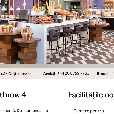
Apelare
Email
+44 20 8759 7755
in
•
Apelați
43
)
Citiți recenziile
E-mail
athrow 4
Facilităţile n
e acoperită. De asemenea, ne
Camere pentru