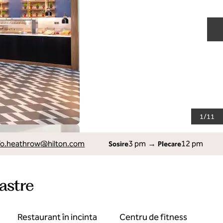
D
1
/
11
fo.heathrow
@hilton.com
3 pm
→
12 pm
Sosire
Plecare
oastre
Restaurant în incinta
Centru de fitness