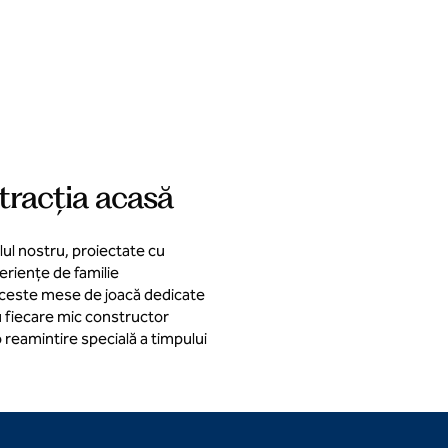
stracția acasă
ul nostru, proiectate cu
periențe de familie
 aceste mese de joacă dedicate
 cu fiecare mic constructor
o reamintire specială a timpului