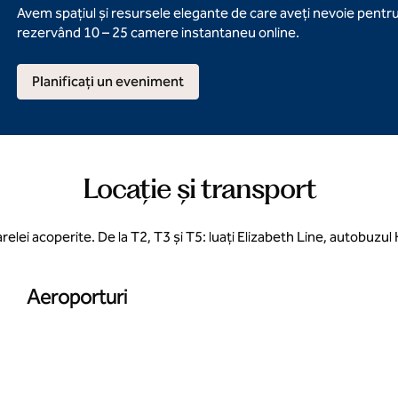
Avem spațiul și resursele elegante de care aveți nevoie pentr
rezervând 10 – 25 camere instantaneu online.
Planificați un eveniment
Locație și transport
lei acoperite. De la T2, T3 și T5: luați Elizabeth Line, autobuzu
Aeroporturi