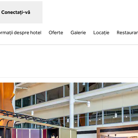
Conectați-vă
ormații despre hotel
Oferte
Galerie
Locaţie
Restaura
o filă nouă