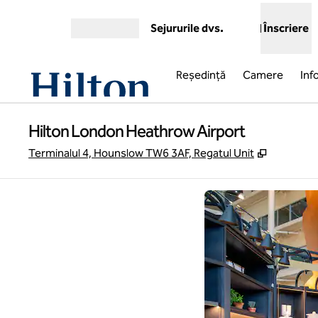
Salt la conținut
Sejururile dvs.
Înscriere
Deschideți meniul
Reşedinţă
Camere
Inf
Hilton London Heathrow Airport
,
Deschide 
Terminalul 4, Hounslow TW6 3AF, Regatul Unit