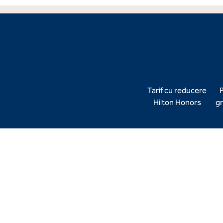
Tarif cu reducere
P
Hilton Honors
gr