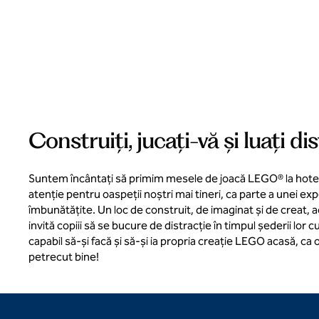
Construiți, jucați-vă și luați di
Suntem încântați să primim mesele de joacă LEGO® la hotel
atenție pentru oaspeții noștri mai tineri, ca parte a unei ex
îmbunătățite. Un loc de construit, de imaginat și de creat,
invită copiii să se bucure de distracție în timpul șederii lor
capabil să-și facă și să-și ia propria creație LEGO acasă, ca 
petrecut bine!