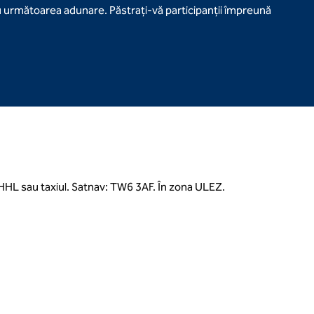
u următoarea adunare. Păstrați-vă participanții împreună
l HHL sau taxiul. Satnav: TW6 3AF. În zona ULEZ.