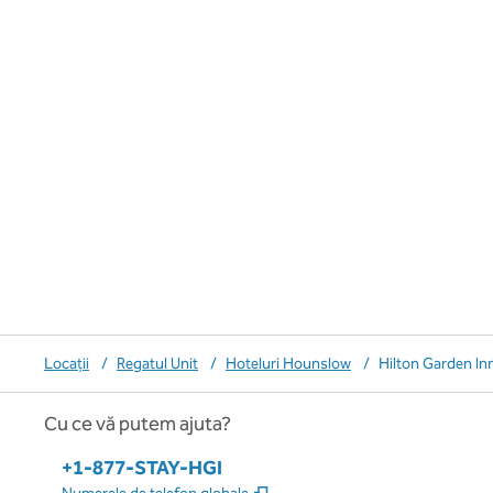
Locații
/
Regatul Unit
/
Hoteluri Hounslow
/
Hilton Garden In
Cu ce vă putem ajuta?
Telefon:
+1-877-STAY-HGI
,
Deschide o filă nouă