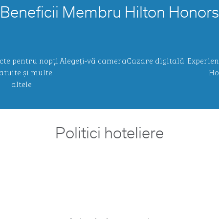
Beneficii Membru Hilton Honors
cte pentru nopți
Alegeți-vă camera
Cazare digitală
Experien
atuite și multe
Ho
altele
Politici hoteliere