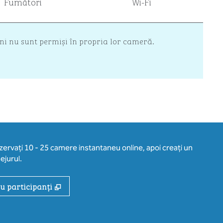
Fumători
Wi-Fi
ani nu sunt permiși în propria lor cameră.
ezervați 10 - 25 camere instantaneu online, apoi creați un
ejurul.
,
Deschide o filă nouă
ru participanți