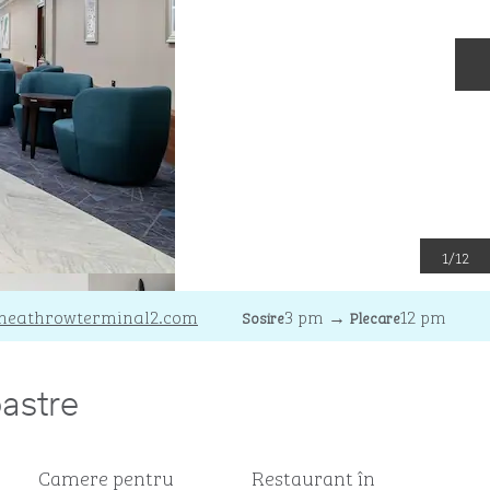
D
1
/
12
tor
heathrowterminal2.com
3 pm
→
12 pm
Sosire
Plecare
oastre
Camere pentru
Restaurant în