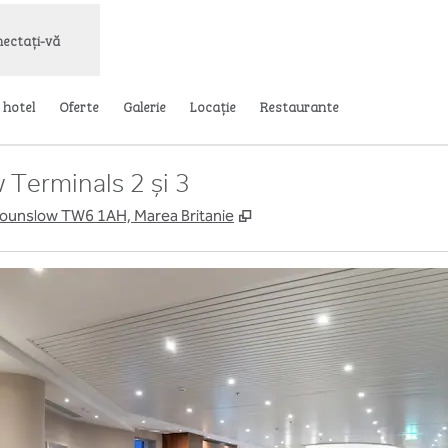
ectați-vă
 hotel
Oferte
Galerie
Locaţie
Restaurante
Terminals 2 și 3
,
Deschide o filă nouă
Hounslow TW6 1AH, Marea Britanie