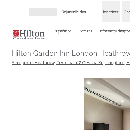
Salt la conținut
Sejururile dvs.
Înscriere
Con
Deschideți meniul
Reşedinţă
Camere
Informații despre
Hilton Garden Inn London Heathrow 
Aeroportul Heathrow, Terminalul 2 Cessna Rd, Longford, 