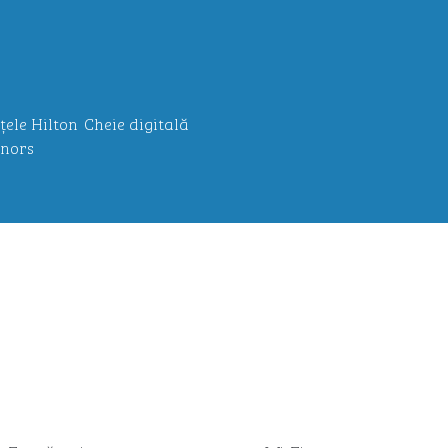
țele Hilton
Cheie digitală
nors