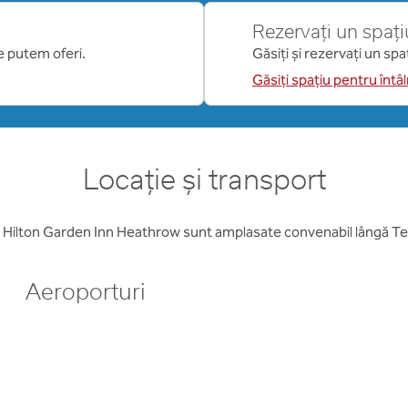
Rezervați un spați
ce putem oferi.
Găsiți și rezervați un sp
Găsiți spațiu pentru întâln
Locație și transport
e Hilton Garden Inn Heathrow sunt amplasate convenabil lângă Te
Aeroporturi