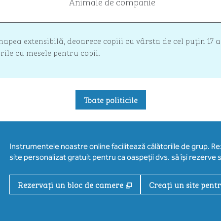
Animale de companie
pea extensibilă, deoarece copiii cu vârsta de cel puțin 17 
rile cu mesele pentru copii.
Toate politicile
Instrumentele noastre online facilitează călătoriile de grup. R
site personalizat gratuit pentru ca oaspeții dvs. să își rezerve s
,
Deschide o filă nouă
Rezervați un bloc de camere
Creați un site pent