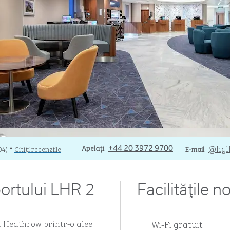
Apelare
Apelați
E-mailopera
@hgi
04
)
Citiți recenziile
+44 20 3972 9700
E-mail
•
portului LHR 2
Facilităţile n
Wi-Fi gratuit
i Heathrow printr-o alee