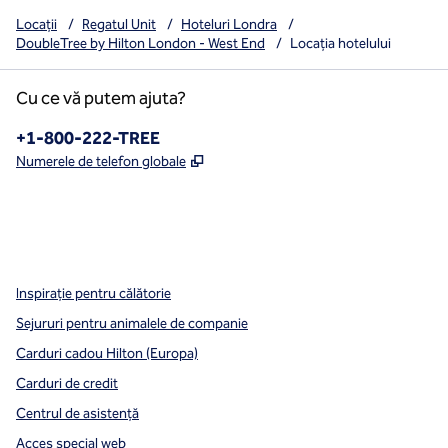
Locații
/
Regatul Unit
/
Hoteluri Londra
/
DoubleTree by Hilton London - West End
/
Locația hotelului
Cu ce vă putem ajuta?
Telefon:
+1-800-222-TREE
,
Deschide o filă nouă
Numerele de telefon globale
x
facebook
instagram
,
Deschide o filă nouă
,
Deschide o filă nouă
,
Deschide o filă nouă
Inspirație pentru călătorie
Sejururi pentru animalele de companie
Carduri cadou Hilton (Europa)
Carduri de credit
Centrul de asistență
Acces special web