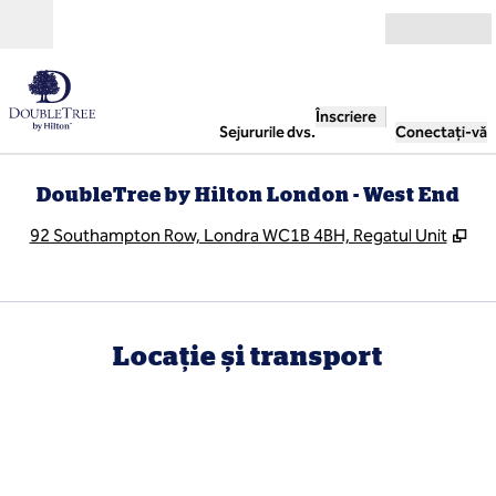
Salt la conținut
Deschide
Înscriere
Sejururile dvs.
Conectați-vă
DoubleTree by Hilton London - West End
,
De
92 Southampton Row, Londra WC1B 4BH, Regatul Unit
Locație și transport