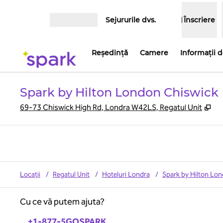
Salt la conținut
Sejururile dvs.
Înscriere
Deschideți meniul
Reşedinţă
Camere
Informații 
Spark by Hilton London Chiswick
,
De
69-73 Chiswick High Rd, Londra W42LS, Regatul Unit
Locații
/
Regatul Unit
/
Hoteluri Londra
/
Spark by Hilton Lo
Cu ce vă putem ajuta?
Telefon:
+1-877-5GOSPARK