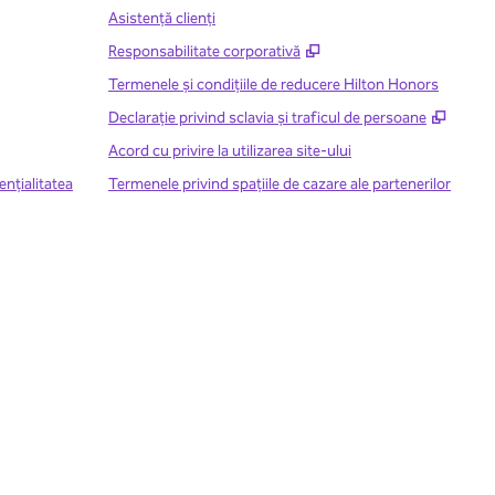
Asistenţă clienţi
,
Deschide o filă nouă
Responsabilitate corporativă
Termenele și condițiile de reducere Hilton Honors
,
Desch
Declarație privind sclavia și traficul de persoane
Acord cu privire la utilizarea site-ului
enţialitatea
Termenele privind spațiile de cazare ale partenerilor