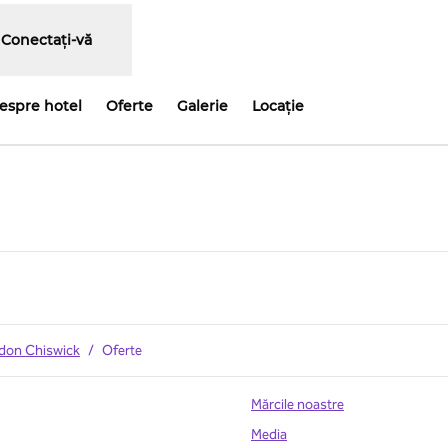
Conectați-vă
despre hotel
Oferte
Galerie
Locaţie
schide o filă nouă
ndon Chiswick
/
Oferte
Mărcile noastre
Media