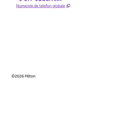
,
Deschide o filă nouă
Numerele de telefon globale
©
2026
Hilton