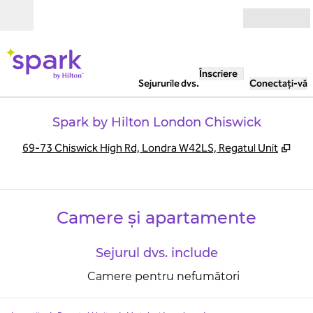
Salt la conținut
Deschide
Înscriere
Sejururile dvs.
Conectați-vă
Spark by Hilton London Chiswick
,
Des
69-73 Chiswick High Rd, Londra W42LS, Regatul Unit
Camere și apartamente
Sejurul dvs. include
Camere pentru nefumători