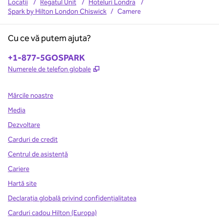
Locații
/
Regatul Unit
/
Hoteluri Londra
/
Spark by Hilton London Chiswick
/
Camere
Cu ce vă putem ajuta?
Telefon:
+1-877-5GOSPARK
,
Deschide o filă nouă
Numerele de telefon globale
Mărcile noastre
Media
Dezvoltare
Carduri de credit
Centrul de asistență
Cariere
Hartă site
Declarația globală privind confidenţialitatea
Carduri cadou Hilton (Europa)