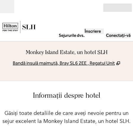
Salt la conținut
Deschide
Înscriere
Sejururile dvs.
Conectați-vă
Monkey Island Estate, un hotel SLH
,
Desch
Bandă insulă maimuță, Bray SL6 2EE , Regatul Unit
Informații despre hotel
Găsiți toate detaliile de care aveți nevoie pentru un
sejur excelent la Monkey Island Estate, un hotel SLH.