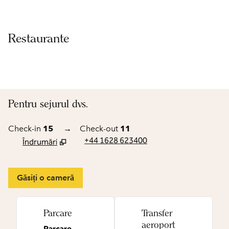
Restaurante
Pentru sejurul dvs.
Check-in
15
→
Check-out
11
+44 1628 623400
Îndrumări
,
Deschide o filă nouă
Găsiți o cameră
Parcare
Transfer
aeroport
Parcare