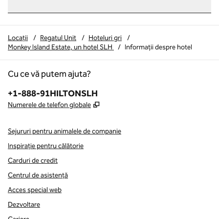
Locații
/
Regatul Unit
/
Hoteluri gri
/
Monkey Island Estate, un hotel SLH
/
Informații despre hotel
Cu ce vă putem ajuta?
Telefon:
+1-888-91HILTONSLH
,
Deschide o filă nouă
Numerele de telefon globale
Sejururi pentru animalele de companie
Inspirație pentru călătorie
Carduri de credit
Centrul de asistență
Acces special web
Dezvoltare