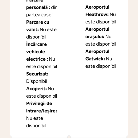
Aeroportul
personală
:
din
Heathrow
:
Nu
partea casei
este disponibil
Parcare cu
Aeroportul
valet
:
Nu este
orașului
:
Nu
disponibil
este disponibil
Încărcare
Aeroportul
vehicule
Gatwick
:
Nu
electrice
:
Nu
este disponibil
este disponibil
Securizat
:
Disponibil
Acoperit
:
Nu
este disponibil
Privilegii de
intrare/ieșire
:
Nu este
disponibil