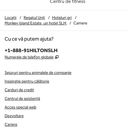
Centru de fitness
Locații
/
Regatul Unit
/
Hoteluri gri
/
Monkey Island Estate, un hotel SLH
/
Camere
Cu ce vă putem ajuta?
Telefon:
+1-888-91HILTONSLH
,
Deschide o filă nouă
Numerele de telefon globale
Sejururi pentru animalele de companie
Inspirație pentru călătorie
Carduri de credit
Centrul de asistență
Acces special web
Dezvoltare
Cariere