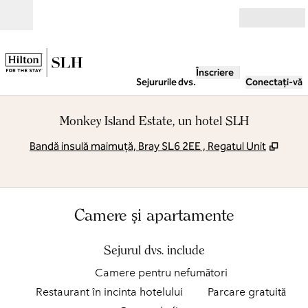
Salt la conținut
Deschide
Înscriere
Sejururile dvs.
Conectați-vă
Monkey Island Estate, un hotel SLH
,
Desch
Bandă insulă maimuță, Bray SL6 2EE , Regatul Unit
Camere și apartamente
Sejurul dvs. include
Camere pentru nefumători
Restaurant în incinta hotelului
Parcare gratuită