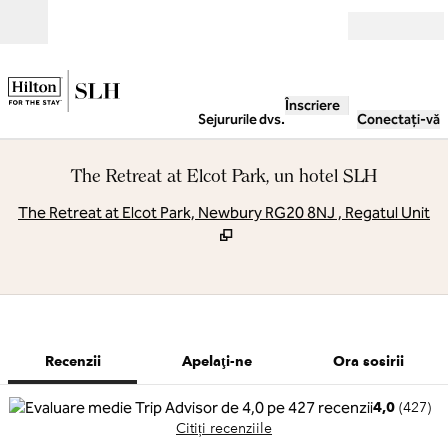
Salt la conținut
Deschide
Înscriere
Sejururile dvs.
Conectați-vă
The Retreat at Elcot Park, un hotel SLH
,
D
The Retreat at Elcot Park, Newbury RG20 8NJ , Regatul Unit
1 din 10
1
/
10
imaginea anterioară
imaginea urmă
Apelaţi-ne
Recenzii
Apelaţi-ne
Ora sosirii
4,0
(
427
)
Citiți recenziile