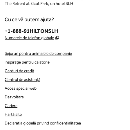
The Retreat at Elcot Park, un hotel SLH
Cu ce vă putem ajuta?
Telefon:
+1-888-91HILTONSLH
,
Deschide o filă nouă
Numerele de telefon globale
Sejururi pentru animalele de companie
Inspirație pentru călătorie
Carduri de credit
Centrul de asistență
Acces special web
Dezvoltare
Cariere
Hartă site
Declarația globală privind confidenţialitatea