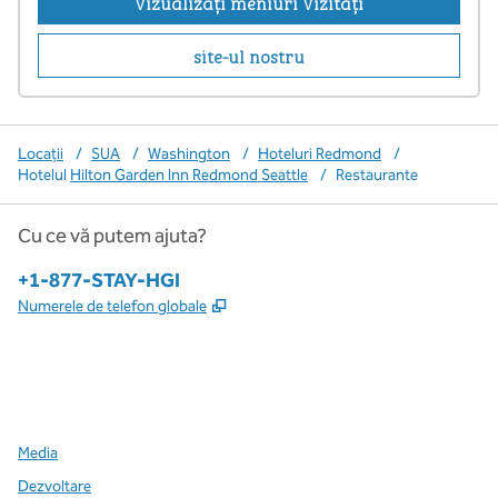
Vizualizați meniuri Vizitați
,
Deschide o filă nouă
site-ul nostru
Locații
/
SUA
/
Washington
/
Hoteluri Redmond
/
Hotelul
Hilton Garden Inn Redmond Seattle
/
Restaurante
Cu ce vă putem ajuta?
Telefon:
+1-877-STAY-HGI
,
Deschide o filă nouă
Numerele de telefon globale
x
facebook
instagram
,
Deschide o filă nouă
,
Deschide o filă nouă
,
Deschide o filă nouă
Media
Dezvoltare