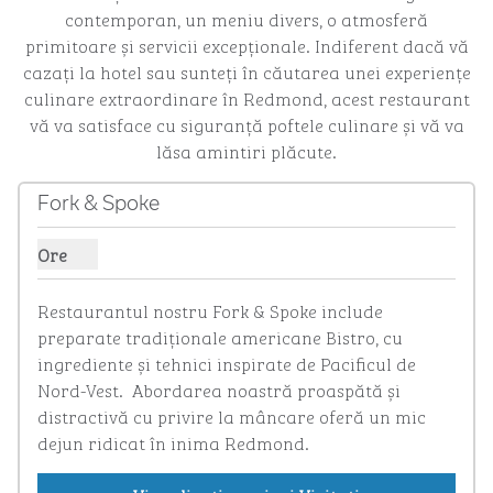
contemporan, un meniu divers, o atmosferă
primitoare și servicii excepționale. Indiferent dacă vă
cazați la hotel sau sunteți în căutarea unei experiențe
culinare extraordinare în Redmond, acest restaurant
vă va satisface cu siguranță poftele culinare și vă va
lăsa amintiri plăcute.
1
/
3
imaginea anterioară
imagin
1 din 3
Fork & Spoke
Ore
Afișare ore pentru furcă și spoke
Restaurantul nostru Fork & Spoke include 
preparate tradiționale americane Bistro, cu 
ingrediente și tehnici inspirate de Pacificul de 
Nord-Vest.  Abordarea noastră proaspătă și 
distractivă cu privire la mâncare oferă un mic 
dejun ridicat în inima Redmond.