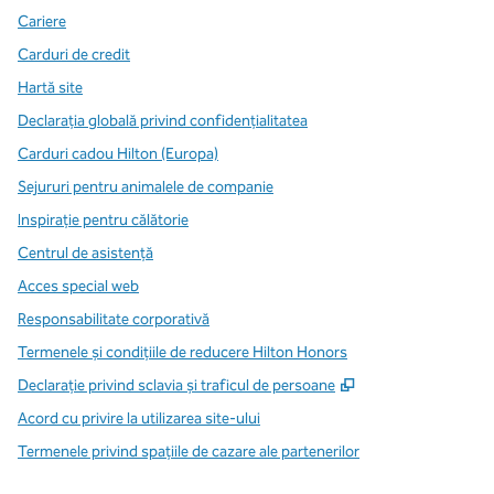
Cariere
Carduri de credit
Hartă site
Declarația globală privind confidenţialitatea
Carduri cadou Hilton (Europa)
Sejururi pentru animalele de companie
Inspirație pentru călătorie
Centrul de asistență
Acces special web
Responsabilitate corporativă
Termenele și condițiile de reducere Hilton Honors
,
Deschide o filă n
Declarație privind sclavia și traficul de persoane
Acord cu privire la utilizarea site-ului
Termenele privind spațiile de cazare ale partenerilor