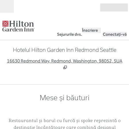
Salt la conținut
Deschide
Înscriere
Sejururile dvs.
Conectați-vă
Hotelul Hilton Garden Inn Redmond Seattle
,
D
16630 Redmond Way, Redmond, Washington, 98052, SUA
Mese și băuturi
Restaurantul și barul cu furcă și spoke reprezintă o
destinație încântătoare care combină designul