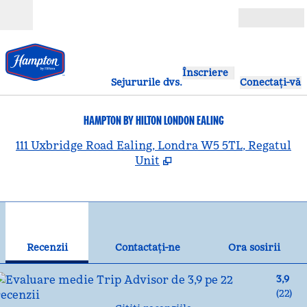
Salt la conținut
Deschide
Înscriere
Sejururile dvs.
Conectați-vă
HAMPTON BY HILTON LONDON EALING
,
D
111 Uxbridge Road Ealing, Londra W5 5TL, Regatul
Unit
1
/
11
imaginea anterioară
ima
1 din 11
Contactaţi-ne
Recenzii
Contactaţi-ne
Ora sosirii
3,9
(
22
)