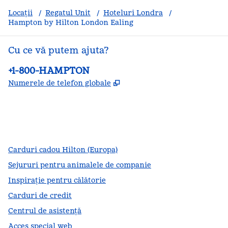
Locații
/
Regatul Unit
/
Hoteluri Londra
/
Hampton by Hilton London Ealing
Cu ce vă putem ajuta?
Telefon:
+1-800-HAMPTON
,
Deschide o filă nouă
Numerele de telefon globale
facebook
x
instagram
,
Deschide o filă nouă
,
Deschide o filă nouă
,
Deschide o filă nouă
Carduri cadou Hilton (Europa)
Sejururi pentru animalele de companie
Inspirație pentru călătorie
Carduri de credit
Centrul de asistență
Acces special web