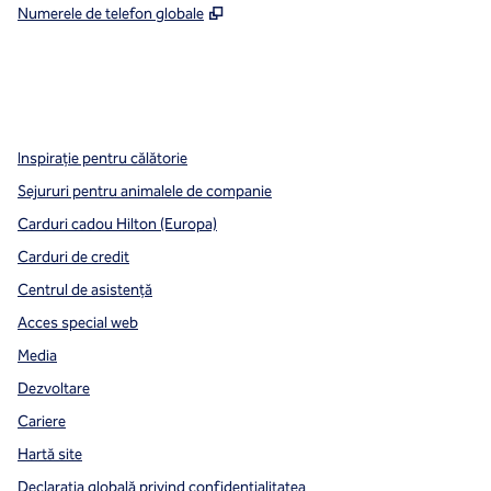
,
Deschide o filă nouă
Numerele de telefon globale
x
facebook
instagram
,
Deschide o filă nouă
,
Deschide o filă nouă
,
Deschide o filă nouă
Inspirație pentru călătorie
Sejururi pentru animalele de companie
Carduri cadou Hilton (Europa)
Carduri de credit
Centrul de asistență
Acces special web
Media
Dezvoltare
Cariere
Hartă site
Declarația globală privind confidenţialitatea