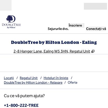
Salt la conținut
Deschide
Înscriere
Sejururile dvs.
Conectați-vă
DoubleTree by Hilton London - Ealing
,
Deschid
2-8 Hanger Lane, Ealing W5 3HN, Regatul Unit
Locații
/
Regatul Unit
/
Hoteluri în liniște
/
DoubleTree by Hilton London - Relaxare
/
Oferte
Cu ce vă putem ajuta?
Telefon:
+1-800-222-TREE