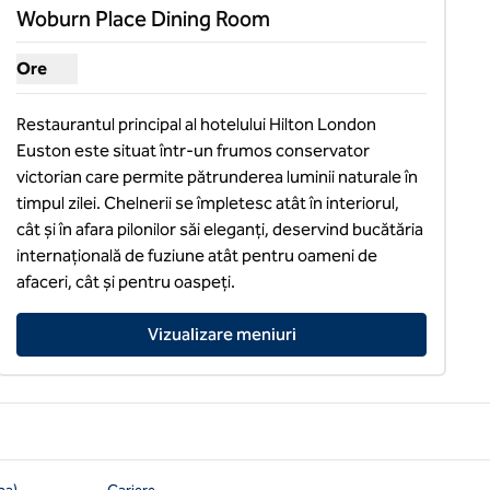
Woburn Place Dining Room
Ore
Afișare ore pentru sala de mese Woburn Place
Restaurantul principal al hotelului Hilton London 
Euston este situat într-un frumos conservator 
victorian care permite pătrunderea luminii naturale în 
timpul zilei. Chelnerii se împletesc atât în interiorul, 
cât și în afara pilonilor săi eleganți, deservind bucătăria 
internațională de fuziune atât pentru oameni de 
afaceri, cât și pentru oaspeți.
Vizualizare meniuri