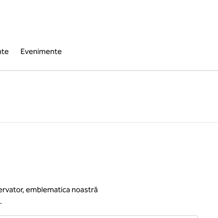
nte
Evenimente
servator, emblematica noastră
.