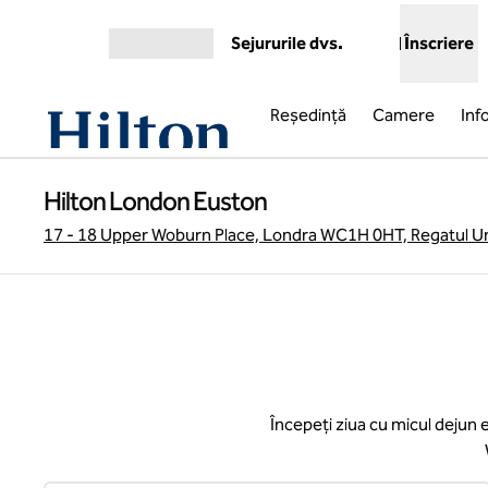
Salt la conținut
Sejururile dvs.
Înscriere
Deschideți meniul
Reşedinţă
Camere
Inf
Hilton London Euston
17 - 18 Upper Woburn Place, Londra WC1H 0HT, Regatul Un
Începeți ziua cu micul dejun