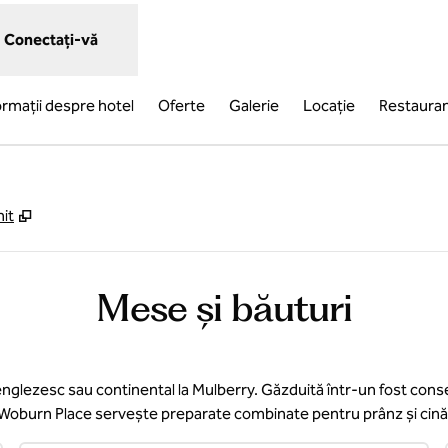
Conectați-vă
ormații despre hotel
Oferte
Galerie
Locaţie
Restaura
,
Deschide o filă nouă
it
Mese și băuturi
 englezesc sau continental la Mulberry. Găzduită într-un fost con
Woburn Place servește preparate combinate pentru prânz și cină