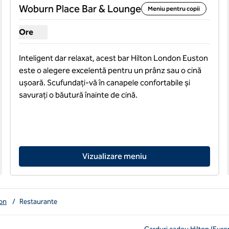
Woburn Place Bar & Lounge
Meniu pentru copii
Ore
Afișare ore pentru Woburn Place Bar & Lounge
Inteligent dar relaxat, acest bar Hilton London Euston 
este o alegere excelentă pentru un prânz sau o cină 
ușoară. Scufundați-vă în canapele confortabile și 
savurați o băutură înainte de cină.
Vizualizare meniu
on
/
Restaurante