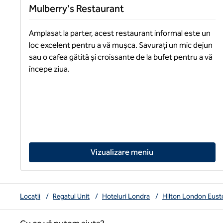
Mulberry's Restaurant
Amplasat la parter, acest restaurant informal este un 
loc excelent pentru a vă mușca. Savurați un mic dejun 
sau o cafea gătită și croissante de la bufet pentru a vă 
începe ziua.
Vizualizare meniu
Locații
/
Regatul Unit
/
Hoteluri Londra
/
Hilton London Eust