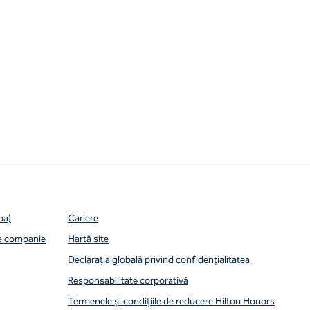
pa)
Cariere
de companie
Hartă site
Declarația globală privind confidenţialitatea
Responsabilitate corporativă
Termenele și condițiile de reducere Hilton Honors