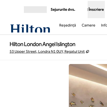
Salt la conținut
Sejururile dvs.
Înscriere
Deschideți meniul
Reşedinţă
Camere
Inf
Hilton London Angel Islington
,
Deschide 
53 Upper Street, Londra N1 0UY, Regatul Unit