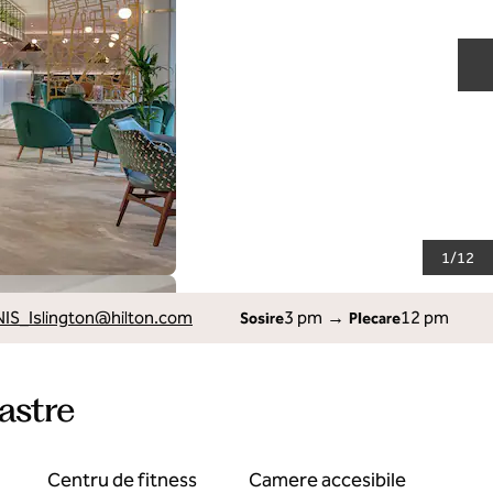
D
1
/
12
IS_Islington
@hilton.com
3 pm
→
12 pm
Sosire
Plecare
oastre
Centru de fitness
Camere accesibile