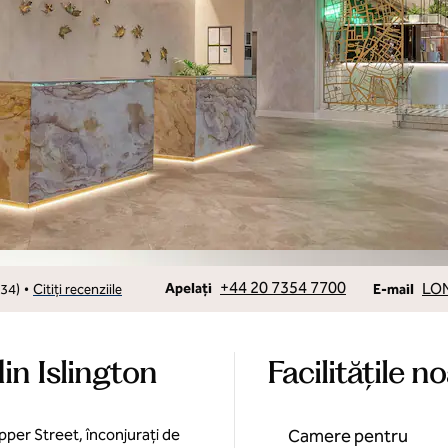
Apelare
Email
+44 20 7354 7700
LON
•
Apelați
34
)
Citiți recenziile
E-mail
din Islington
Facilităţile n
per Street, înconjurați de
Camere pentru