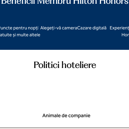
Beneficii Membru Hilton Honors
uncte pentru nopți
Alegeți-vă camera
Cazare digitală
Experienț
atuite și multe altele
Hon
Politici hoteliere
Animale de companie