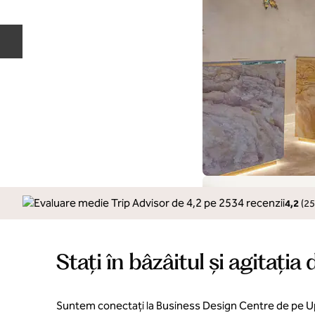
Diapozitivul anterior
4,2
(
25
Stați în bâzâitul și agitația 
Suntem conectați la Business Design Centre de pe Up