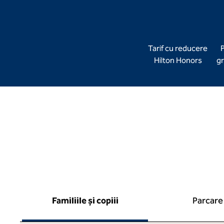
Tarif cu reducere
P
Hilton Honors
gr
Familiile și copiii
Parcare