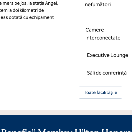
e mers pe jos, la stația Angel,
nefumători
tem la doi kilometri de
tness dotată cu echipament
Camere
interconectate
Executive Lounge
Săli de conferință
Toate facilitățile