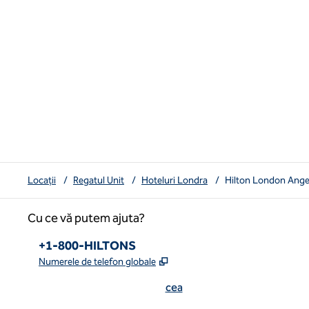
Locații
/
Regatul Unit
/
Hoteluri Londra
/
Hilton London Angel
Cu ce vă putem ajuta?
Numărul de telefon:
+1-800-HILTONS
,
Deschide o filă nouă
Numerele de telefon globale
cea
x
facebook
instagram
youtube