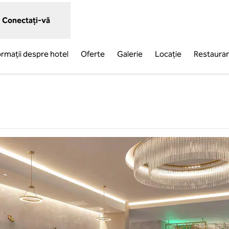
Conectați-vă
ormații despre hotel
Oferte
Galerie
Locaţie
Restaura
o filă nouă