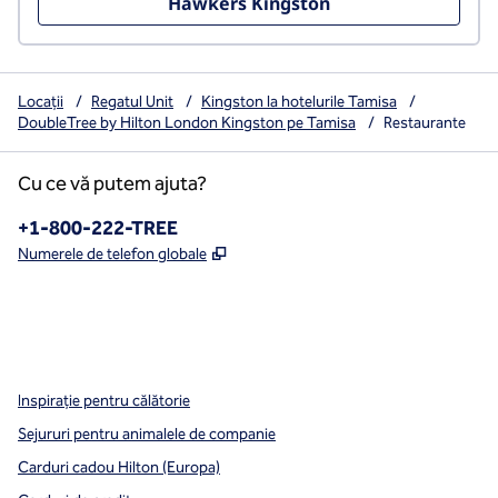
Hawkers Kingston
Locații
/
Regatul Unit
/
Kingston la hotelurile Tamisa
/
DoubleTree by Hilton London Kingston pe Tamisa
/
Restaurante
Cu ce vă putem ajuta?
Telefon:
+1-800-222-TREE
,
Deschide o filă nouă
Numerele de telefon globale
x
facebook
instagram
,
Deschide o filă nouă
,
Deschide o filă nouă
,
Deschide o filă nouă
Inspirație pentru călătorie
Sejururi pentru animalele de companie
Carduri cadou Hilton (Europa)