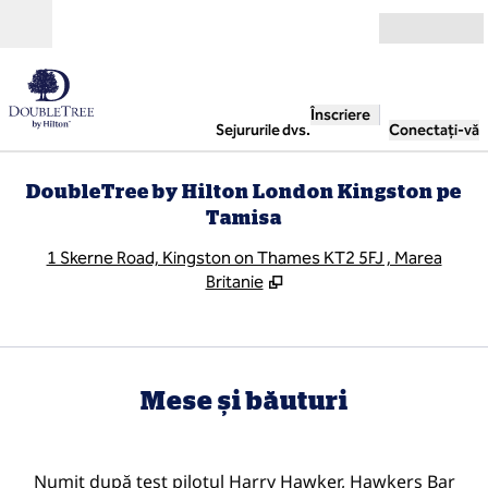
Salt la conținut
Deschide
Înscriere
Sejururile dvs.
Conectați-vă
DoubleTree by Hilton London Kingston pe
Tamisa
,
D
1 Skerne Road, Kingston on Thames KT2 5FJ , Marea
Britanie
Mese și băuturi
Numit după test pilotul Harry Hawker, Hawkers Bar