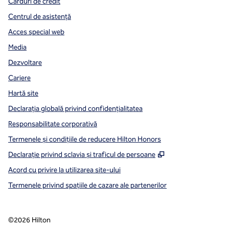
Carduri de credit
Centrul de asistență
Acces special web
Media
Dezvoltare
Cariere
Hartă site
Declarația globală privind confidenţialitatea
Responsabilitate corporativă
Termenele și condițiile de reducere Hilton Honors
,
Deschide o filă n
Declarație privind sclavia și traficul de persoane
Acord cu privire la utilizarea site-ului
Termenele privind spațiile de cazare ale partenerilor
©
2026
Hilton