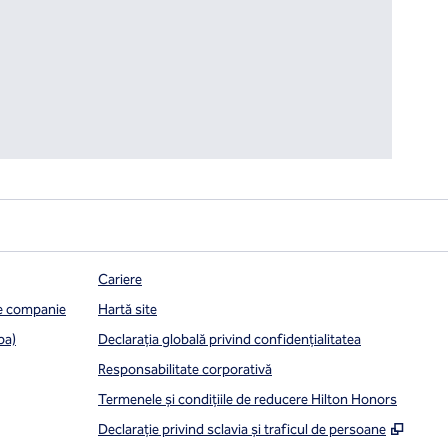
Cariere
de companie
Hartă site
pa)
Declarația globală privind confidenţialitatea
Responsabilitate corporativă
Termenele și condițiile de reducere Hilton Honors
,
Desch
Declarație privind sclavia și traficul de persoane