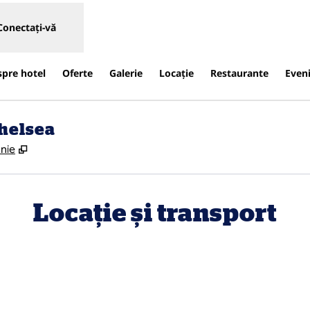
Conectați-vă
spre hotel
Oferte
Galerie
Locaţie
Restaurante
Even
Chelsea
,
Deschide o filă nouă
anie
Locație și transport