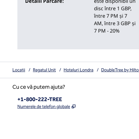
Detalii Parcare:
este disponibil un
disc între 1 GBP,
între 7 PM și 7
AM, între 3 GBP și
7 PM - 20%
Locații
/
Regatul Unit
/
Hoteluri Londra
/
DoubleTree by Hilt
Cu ce vă putem ajuta?
Telefon:
+1-800-222-TREE
,
Deschide o filă nouă
Numerele de telefon globale
x
facebook
instagram
,
Deschide o filă nouă
,
Deschide o filă nouă
,
Deschide o filă nouă