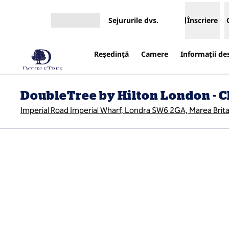
Salt la conținut
Sejururile dvs.
Înscriere
Deschideți meniul
Reşedinţă
Camere
Informații de
DoubleTree by Hilton London - 
Imperial Road Imperial Wharf, Londra SW6 2GA, Marea Brit