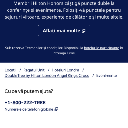
Membrii Hilton Honors câștigă puncte duble la
conferințe și evenimente. Folosiți-vă punctele pentru
sejururi viitoare, experiențe de călătorie și multe altele.
Aflaţi mai multe
,
desc
Sub rezerva Termenilor și condițiilor. Disponibil la
hotelurile participante
în
întreaga lume.
Locații
/
Regatul Unit
/
Hoteluri Londra
/
DoubleTree by Hilton London Angel Kings Cross
/
Evenimente
Cu ce vă putem ajuta?
Telefon:
+1-800-222-TREE
,
Deschide o filă nouă
Numerele de telefon globale
x
facebook
instagram