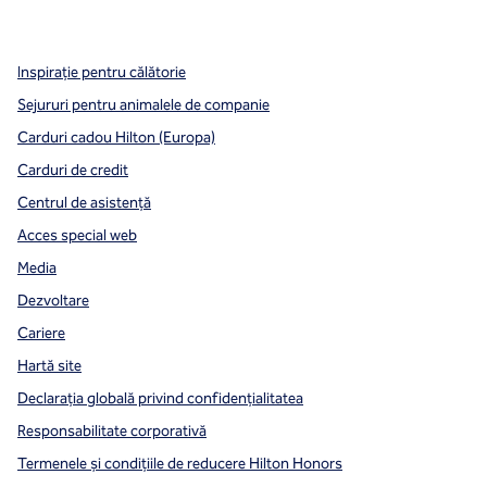
,
Deschide o filă nouă
,
Deschide o filă nouă
,
Deschide o filă nouă
Inspirație pentru călătorie
Sejururi pentru animalele de companie
Carduri cadou Hilton (Europa)
Carduri de credit
Centrul de asistență
Acces special web
Media
Dezvoltare
Cariere
Hartă site
Declarația globală privind confidenţialitatea
Responsabilitate corporativă
Termenele și condițiile de reducere Hilton Honors