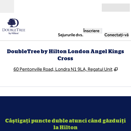
Salt la conținut
Deschide
Înscriere
Sejururile dvs.
Conectați-vă
DoubleTree by Hilton London Angel Kings
Cross
,
Desch
60 Pentonville Road, Londra N1 9LA, Regatul Unit
1
/
20
imaginea anterioară
imag
1 din 20
Câștigați puncte duble atunci când găzduiți
la Hilton