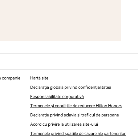
de companie
Hartă site
Declarația globală privind confidenţialitatea
Responsabilitate corporativă
Termenele și condițiile de reducere Hilton Honors
Declarație privind sclavia și traficul de persoane
Acord cu privire la utilizarea site-ului
Termenele privind spațiile de cazare ale partenerilor