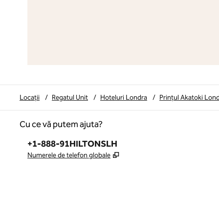
Locații
/
Regatul Unit
/
Hoteluri Londra
/
Prințul Akatoki Lon
Cu ce vă putem ajuta?
Telefon:
+1-888-91HILTONSLH
,
Deschide o filă nouă
Numerele de telefon globale