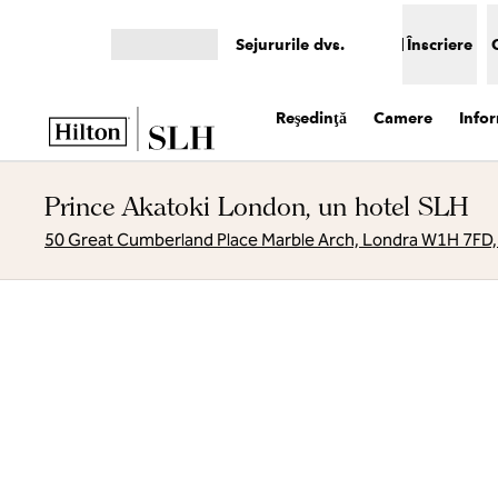
Salt la conținut
Sejururile dvs.
Înscriere
Deschideți meniul
Reşedinţă
Camere
Infor
Prince Akatoki London, un hotel SLH
50 Great Cumberland Place Marble Arch, Londra W1H 7FD, 