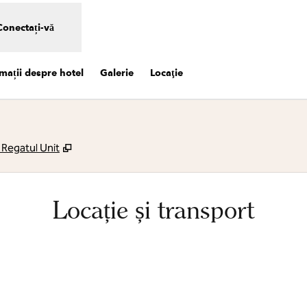
Conectați-vă
mații despre hotel
Galerie
Locaţie
,
Deschide o filă nouă
Regatul Unit
Locație și transport