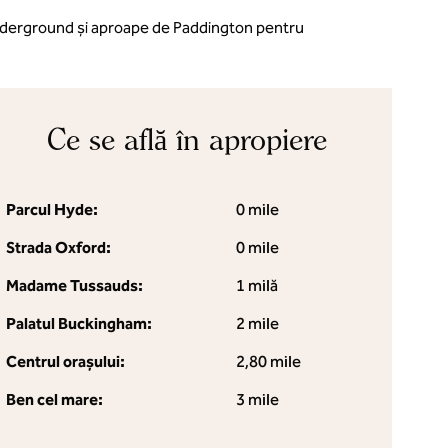
Underground și aproape de Paddington pentru
Ce se află în apropiere
Parcul Hyde:
0 mile
Strada Oxford:
0 mile
Madame Tussauds:
1 milă
Palatul Buckingham:
2 mile
Centrul orașului:
2,80 mile
Ben cel mare:
3 mile