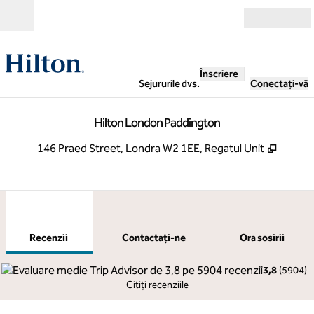
Salt la conținut
Deschide
Înscriere
Sejururile dvs.
Conectați-vă
Hilton London Paddington
,
Deschi
146 Praed Street, Londra W2 1EE, Regatul Unit
1
/
12
imaginea anterioară
imag
1 din 12
Contactaţi-ne
Recenzii
Contactaţi-ne
Ora sosirii
3,8
(
5904
)
Citiți recenziile