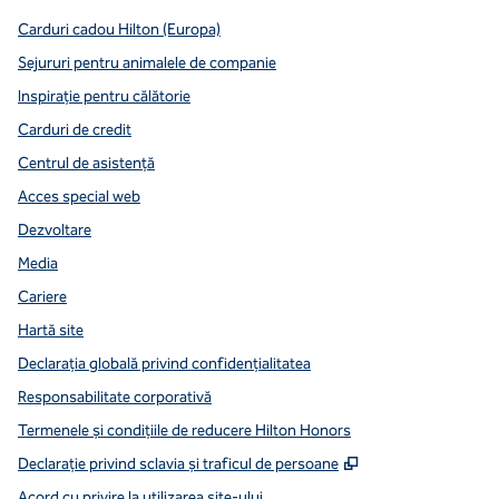
Carduri cadou Hilton (Europa)
Sejururi pentru animalele de companie
Inspirație pentru călătorie
Carduri de credit
Centrul de asistență
Acces special web
Dezvoltare
Media
Cariere
Hartă site
Declarația globală privind confidenţialitatea
Responsabilitate corporativă
Termenele și condițiile de reducere Hilton Honors
,
Deschide o filă n
Declarație privind sclavia și traficul de persoane
Acord cu privire la utilizarea site-ului