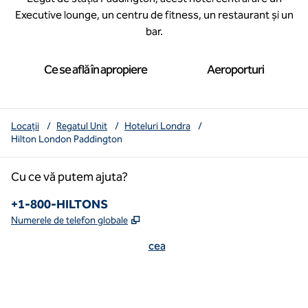
Executive lounge, un centru de fitness, un restaurant și un
bar.
Ce se află în apropiere
Aeroporturi
Locații
/
Regatul Unit
/
Hoteluri Londra
/
Hilton London Paddington
Cu ce vă putem ajuta?
Numărul de telefon:
+1-800-HILTONS
,
Deschide o filă nouă
Numerele de telefon globale
cea
x
facebook
instagram
youtube
mai curată
,
Deschide o filă nouă
,
Deschide o filă nouă
,
Deschide o filă nouă
,
deschide o filă nouă
,
deschide o filă nouă