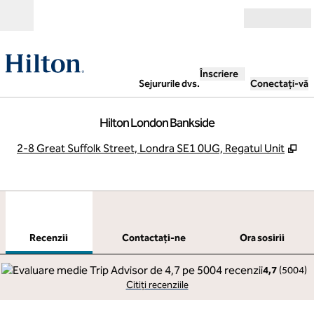
Salt la conținut
Deschide
Înscriere
Sejururile dvs.
Conectați-vă
Hilton London Bankside
,
De
2-8 Great Suffolk Street, Londra SE1 0UG, Regatul Unit
1
/
12
imaginea anterioară
imag
1 din 12
Contactaţi-ne
Recenzii
Contactaţi-ne
Ora sosirii
4,7
(
5004
)
Citiți recenziile