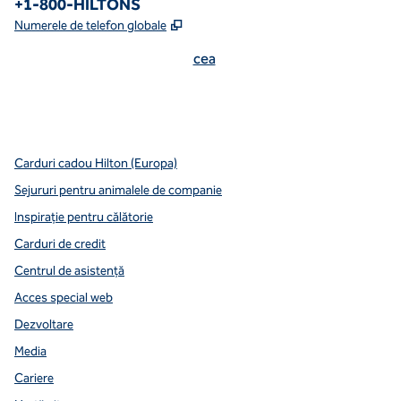
Numărul de telefon:
+1-800-HILTONS
,
Deschide o filă nouă
Numerele de telefon globale
cea
x
facebook
instagram
youtube
mai curată
,
Deschide o filă nouă
,
Deschide o filă nouă
,
Deschide o filă nouă
,
deschide o filă nouă
,
deschide o filă nouă
Carduri cadou Hilton (Europa)
Sejururi pentru animalele de companie
Inspirație pentru călătorie
Carduri de credit
Centrul de asistență
Acces special web
Dezvoltare
Media
Cariere