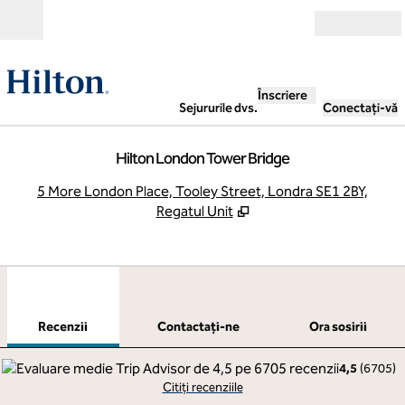
Salt la conținut
Deschide
Înscriere
Sejururile dvs.
Conectați-vă
Hilton London Tower Bridge
,
D
5 More London Place, Tooley Street, Londra SE1 2BY,
Regatul Unit
1
/
11
imaginea anterioară
imag
1 din 11
Contactaţi-ne
Recenzii
Contactaţi-ne
Ora sosirii
4,5
(
6705
)
Citiți recenziile