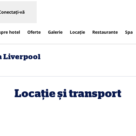
Conectați-vă
spre hotel
Oferte
Galerie
Locaţie
Restaurante
Spa
a Liverpool
schide o filă nouă
Locație și transport