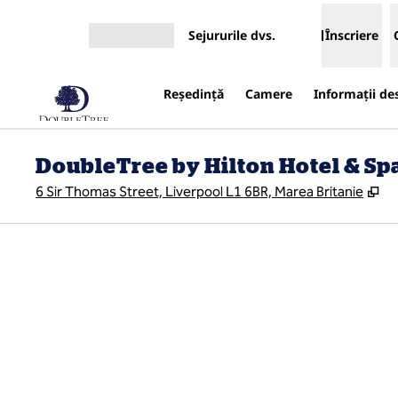
Salt la conținut
Sejururile dvs.
Înscriere
Deschideți meniul
Reşedinţă
Camere
Informații de
DoubleTree by Hilton Hotel & Sp
,
De
6 Sir Thomas Street, Liverpool L1 6BR, Marea Britanie