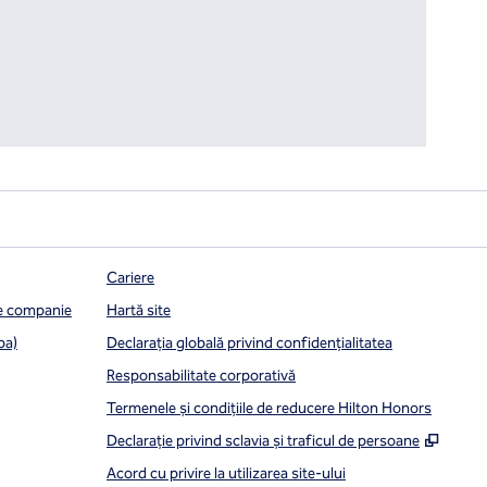
Cariere
de companie
Hartă site
pa)
Declarația globală privind confidenţialitatea
Responsabilitate corporativă
Termenele și condițiile de reducere Hilton Honors
,
Desch
Declarație privind sclavia și traficul de persoane
Acord cu privire la utilizarea site-ului