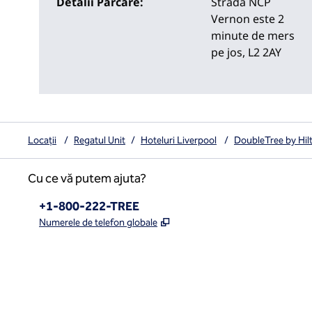
Detalii Parcare:
Strada NCP
Vernon este 2
minute de mers
pe jos, L2 2AY
Locații
/
Regatul Unit
/
Hoteluri Liverpool
/
DoubleTree by Hil
Cu ce vă putem ajuta?
Telefon:
+1-800-222-TREE
,
Deschide o filă nouă
Numerele de telefon globale
x
facebook
instagram
,
Deschide o filă nouă
,
Deschide o filă nouă
,
Deschide o filă nouă