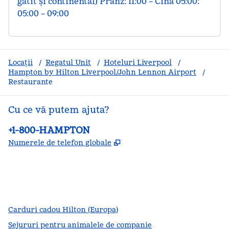
gătit și continental) Prânz: 11:00 – Cină 05:00: 
05:00 – 09:00
Locații
/
Regatul Unit
/
Hoteluri Liverpool
/
Hampton by Hilton Liverpool/John Lennon Airport
/
Restaurante
Cu ce vă putem ajuta?
Telefon:
+1-800-HAMPTON
,
Deschide o filă nouă
Numerele de telefon globale
facebook
x
instagram
,
Deschide o filă nouă
,
Deschide o filă nouă
,
Deschide o filă nouă
Carduri cadou Hilton (Europa)
Sejururi pentru animalele de companie