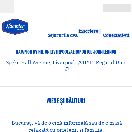
Salt la conținut
Deschide
Înscriere
Sejururile dvs.
Conectați-vă
HAMPTON BY HILTON LIVERPOOL/AEROPORTUL JOHN LENNON
,
D
Speke Hall Avenue, Liverpool L241YD, Regatul Unit
MESE ȘI BĂUTURI
Bucurați-vă de o cină informală sau de o masă
relaxată cu prietenii și familia.