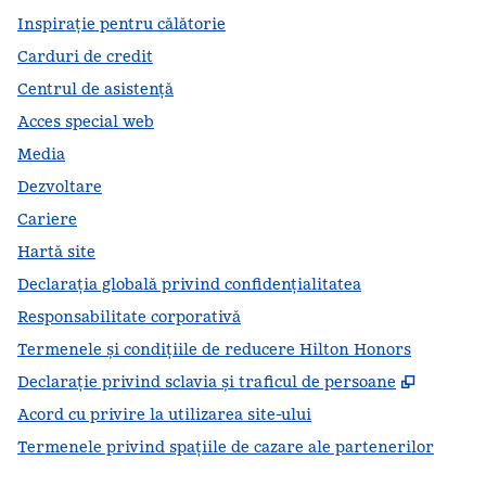
Inspirație pentru călătorie
Carduri de credit
Centrul de asistență
Acces special web
Media
Dezvoltare
Cariere
Hartă site
Declarația globală privind confidenţialitatea
Responsabilitate corporativă
Termenele și condițiile de reducere Hilton Honors
,
Deschid
Declarație privind sclavia și traficul de persoane
Acord cu privire la utilizarea site-ului
Termenele privind spațiile de cazare ale partenerilor