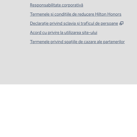
Responsabilitate corporativă
Termenele și condițiile de reducere Hilton Honors
,
Desch
Declarație privind sclavia și traficul de persoane
Acord cu privire la utilizarea site-ului
Termenele privind spațiile de cazare ale partenerilor