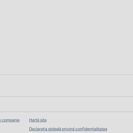
de companie
Hartă site
Declarația globală privind confidenţialitatea