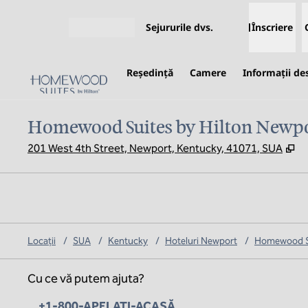
Salt la conținut
Sejururile dvs.
Înscriere
Deschideți meniul
Reşedinţă
Camere
Informații de
Homewood Suites by Hilton Newpo
,
D
201 West 4th Street, Newport, Kentucky, 41071, SUA
Locații
/
SUA
/
Kentucky
/
Hoteluri Newport
/
Homewood Su
Cu ce vă putem ajuta?
Telefon:
+1-800-APELAȚI-ACASĂ