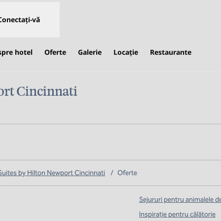
Conectați-vă
spre hotel
Oferte
Galerie
Locaţie
Restaurante
rt Cincinnati
eschide o filă nouă
ites by Hilton Newport Cincinnati
/
Oferte
Sejururi pentru animalele 
Inspirație pentru călătorie