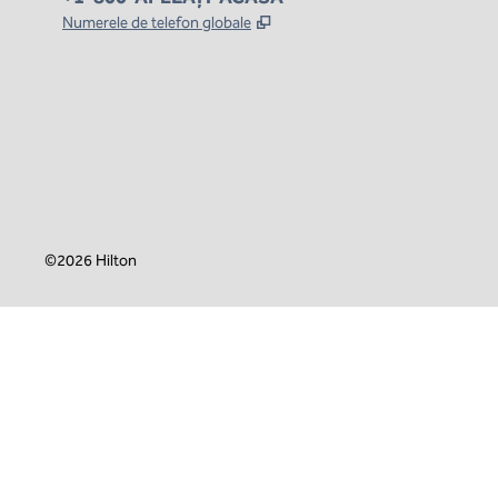
,
Deschide o filă nouă
Numerele de telefon globale
x
facebook
instagram
,
Deschide o filă nouă
,
Deschide o filă nouă
,
Deschide o filă nouă
©
2026
Hilton