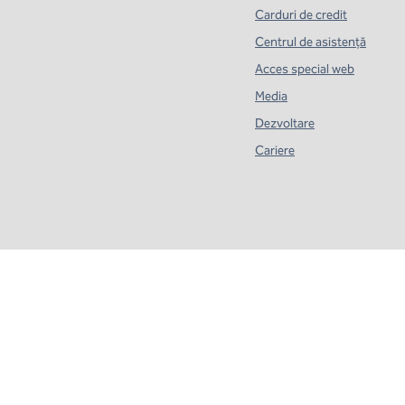
Carduri de credit
Centrul de asistență
Acces special web
Media
Dezvoltare
Cariere